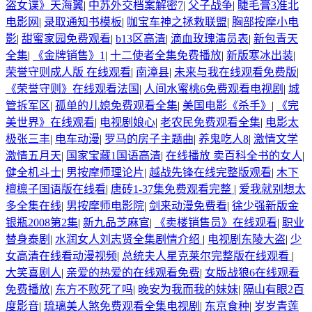
盗女谍》天海翼
|
中苏外交档案解密7
|
父子战争
|
睫毛膏3准北
电影网
|
录取通知书模板
|
咖宝车神之拯救联盟
|
胸部按摩小电
影
|
甜蜜家园免费观看
|
b13区高清
|
滴血玫瑰演员表
|
新包青天
全集
|
《金牌销售》1
|
十二使者全集免费播放
|
新版寒冰出装
|
荣誉守则成人版 在线观看
|
南漳县
|
未来与我在线观看免费版
|
《荣誉守则》在线观看法国
|
人间水蜜桃6免费观看电视剧
|
城
管拆军区
|
孤单的儿媳免费观看全集
|
美国电影《杀手》
|
《完
美世界》在线观看
|
电视剧娘心
|
老农民免费观看全集
|
电影太
极张三丰
|
电车动漫
|
罗马的房子主题曲
|
养鬼吃人8
|
激情文学
激情五月天
|
国家宝藏1国语高清
|
在线播放 卖百科全书的女人
|
健全机斗士
|
男按摩师理论片
|
越战先锋在线完整版观看
|
木下
檀檩子国语版在线看
|
唐砖1-37集免费观看完整
|
爱我就别想太
多全集在线
|
男按摩师电影院
|
剑来动漫免费看
|
徐少强新版金
银瓶2008第2集
|
新九品芝麻官
|
《卖楼销售员》在线观看
|
职业
替身泰剧
|
水润女人刘志贤全集剧情介绍
|
电视剧东陵大盗
|
少
女高清在线看动漫视频
|
总统夫人星克莱尔完整版在线观看
|
大笑喜剧人
|
亲爱的热爱的在线观看免费
|
女版战狼6在线观看
免费播放
|
东方不败死了吗
|
晚安为我而我的妹妹
|
隔山有眼2百
度影音
|
琉璃美人煞免费观看全集电视剧
|
东京食种
|
岁岁青莲