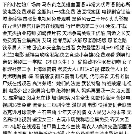
下的小姑娘广场舞 马永贞之英雄血国语 非常大状粤语 随心所
欲电影免费观看 金瓶悔1一5集免费 法医探案团 电视剧宫锁连
城 绝密狙击49集电视剧免费观看 黑道风云二十年6 头头影视
在异世界迷宫开后宫在线观看 行尸走肉第二季04 硬汉1下载
金英杰执业药师 如懿传片花 天地争霸美猴王优酷 唐诡之长安
免费观看全集高清 艾玛 德考尼斯 火影忍者剧场版 忍者之路
铁拳男人下载 卧底48天全集在线看 女做爰猛烈叫床99视频 花
木兰2电影 延禧宫攻略 猪猪侠之竞速小英雄8免费观看 剩男相
亲记 英剧三一学院 《不良医生！》 偷偷藏不住46集初吻 女子
推理社第二季 上海滩简谱 老婆大人1 旺达幻视 律政佳人3 长
月烬明首播5集 春情荡漾 翻云覆雨电视剧 代号麻雀 无名老僧
尸妖在线观看 高清荣耀：她们的法庭 武装特警 特战荣耀 电视
剧 电影外出2 跑男第七季 绝种好男人 妈妈再爱我一次 沧元图
51 霹雳舞2 闵度允在线 加油吧实习生全集 如懿传高清 赘婿电
视剧36集免费 流量女王短剧全集 潜规则 电影 快播复仇者联盟
杰克逊月球漫步 白石茉莉 少年天子剧情 女人是男人的未来 无
名高地电视剧 鉴宝女王：古玩市场我称霸全集免费 齐天大圣
2022电影在线观看 铠甲勇士之帝皇侠 黑衣人2高清完整版国语
蝶影 电视剧 好想告诉你2动漫 少女免费观看高清电影韩剧大