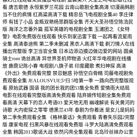
看 唐吉歌德 永恒紫罗兰花园 云南山歌剧全集高清 切漫画韩剧
当不住的疯情 红高粱高清下载 精忠岳飞电视剧全集40 李庄律
师 有钱了小品 金瓶双艳杨思群版全集 齐天大圣孙悟空陈浩民
版 海洋之恋番外篇 孤军英雄的电视剧全集 玉浦团之 《女特
警》电影免费版在线观看 快乐到家迅雷下载 一起再看流星雨
全集 高清泰迪熊 第二季未删减 黑衣人高清下载 剃刀情人在线
播出完整版 李卫当官全集 日本边添边摸边做边爱的网站 圆桌
骑士rom 诡丝高清 异世界圣机师物语 火红年华电视剧在线播
放 鹿鼎记陈小春 电视剧八旗子弟 印度藏歌 煮妇神探 高清
《外出》免费观看完整 禁忌魅惑 孙悟空白骨精 司藤电视剧免
费观看全集 JEALOUSVUE少归 5哈第一季 一路向西完整版观
看 原始武器 国语 我的团长我的团53集全免费 爱情雨大结局
电影在线观看完整版高清免费观看 陆弃娘传短剧全集免费观
看高清 天幕下的恋人粤语03 爱天地无用 幽魂解说 有关黄河的
诗歌 大内密探之零零 德黑兰43年 泰剧为你着迷 是女儿是妈妈
第二季免费观看全集 《格林童话》免费观看 青春失乐园2完整
版 康家电视 扫黑风暴在线观看免费版 斗罗大陆高清免费观看
全集 韩国2013歌谣大战 依然闪亮全集观看 北岛玲丝袜办公室