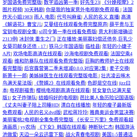
岁国语免费完整版
|
数字追凶第一季
|
好先生23
|
《分娩按摩》2
图片视频
|
30天韩剧
|
你是我的独家意外电视剧免费观看
|
法国
炸天小姐1983
|
雨人 电影
|
代号叫麻雀
|
人民的名义 直播
|
高清
《解语花》曹宝儿
|
艾曼纽在线观看免费完整原声
|
薛平贵与王
宝钏电视剧全集
|
xl司令第一季在线看免费版
|
意大利新增确诊
2313例
|
冰封侠 重生之门
|
正在播放:美丽寡妇偿还债务,巨乳少
女葵司献身还债 - 17
|
铁马少年国语版
|
临桂县
|
年轻的小婕子
A片
|
欢场电影高清在线观看
|
沙海电视剧免费观看
|
法国空乘4
观看
|
维和防暴队在线观看免费完整版
|
巨胸的教师护士在线观
看完整版
|
后宫露营第二季未增减0.0.0.对应第2集
|
麦子交换
|
新萧十一郎
|
美姊妹医生在线观看完整版电影
|
壮志凌云啄木
鸟满天星法版
|
《赘婿2》在线观看免费
|
色即是空在线
|
jizz曰
本
|
电视剧福贵
|
樱桃电视剧高清在线观看
|
贫女复仇记满天星
版1
|
女子炸弹队
|
结婚吗好的电视剧
|
芭比美人鱼历险记国语版
|
《丈夫叫妻子陪上司睡HD
|
漂白在线播放
|
年轻的瘦子最新版
免费观看
|
人民的名义dvd版
|
武松蒋玲玲
|
雅典奥运会男篮决赛
|
美丽蜜桃2电视剧全集免费完整版 《长安三万里》免费观看超
清画质
|
yy农场
|
《下女》韩国在线观看
|
神断狄仁杰
|
韩国游泳
池做爱
|
天边一朵云迅雷下载
|
战火青春电视剧
|
美国1-5普通话