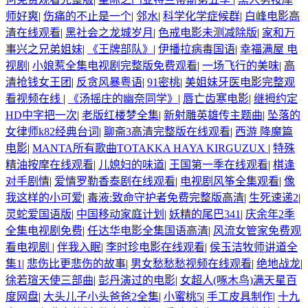
师好爽
|
伤痛的不止是一个
|
邻水
|
科学化学症候群
|
白峰电影高
清在线观看
|
黑社会之龙城岁月
|
色戒电影未测减除版
|
家和万
事兴之兄弟姐妹
|
《王牌部队》
|
伊播拉病毒国语
|
幸福满屋 电
视剧
|
小娘惹全集电视剧完整版免费观看
|
一场飞行的美味
|
高
清抢钱女王团
|
反贪风暴粤语
|
91密桃
|
美姐妹牙医电影完整观
看视频在线
|
《汤摇庄的幽奈同学》
|
唇亡齿寒电影
|
继拇约定
HD中字把一次
|
老版红楼梦全集
|
新射雕英雄传主题曲
|
坠落的
女律师k82经典台词
|
聊斋3高清完整版在线观看
|
西游 降魔篇
电影
|
MANTA所有歌曲TOTAKKA HAYA KIRGUZUX
|
特殊
精油按摩在线观看
|
儿媳妇的味道
|
王国第一季在线观看
|
棋逢
对手剧情
|
爱情罗勒香泰剧在线观看
|
电视剧风筝全集观看
|
像
我这样的小可爱
|
毒液:致命守护者免费完整版高清
|
生死速递2
|
灵蛇爱国语版
|
中国移动家庭计划
|
妖精的尾巴341
|
庆余年2季
全集电视剧免费
|
任达华电影全集国语高清
|
风流女管家免费观
看电视剧
|
伴我入眠
|
李时珍电影在线观看
|
侯玉洁牧师讲道全
集1
|
悲伤比更悲伤的故事
|
男女愁愁愁视频在线观看
|
绝地战龙
|
徐若瑄天使三部曲
|
彭丹演过的电影
|
女超人(啄木鸟)满天星百
度网盘
|
大头儿子小头爸爸2全集
|
小蜜桃5
|
手工皮具制作
|
十九