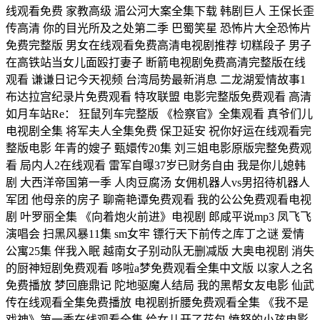
线观看免费 家教高级 湄公河大案全集下载 韩剧巨人 王保长歪
传高清 你的目光所及之处第二季 巴蜀笑星 恐怖片大全恐怖片
免费完整版 男女在线观看免费高清电视剧推荐 切糕段子 男子
在高铁站当女儿面殴打妻子 断箭电视剧免费高清完整版在线
观看 谦谦日记今天视频 台湾局势最新消息 二龙湖爱情故事1
布达拉宫纪录片免费观看 特攻联盟 电影完整版免费观看 高清
如月车站Re： 狂鼠列车完整版 《检察官》全集观看 真爷们儿
电视剧全集 将军夫人全集免费 保卫延安 祝你好运在线观看完
整版电影 年青的嫂子 甄嬛传20集 刘三姐电影原版完整免费观
看 局内人2在线观看 雷军自曝37岁已财务自由 我是你儿媳韩
剧 大西洋帝国第一季 人肉豆腐汤 女佣机器人vs男招待机器人
军团 他母亲的房子 聊斋艳谭免费观看 我的公公免费观看电视
剧 叶罗丽全集 《向着炮火前进》电视剧 郎咸平说mp3 凤飞飞
演唱会 扫黑风暴11集 sm女牢 镖行天下前传之库丁之谜 爱情
公寓25集 伴我入眠 越南女子别动队无删减版 大奥电视剧 消失
的厨神短剧免费观看 哆啦a梦免费观看全集中文版 以家人之名
免费播放 梦回鹿鼎记 陀地驱魔人结局 我的黑帮女友电影 仙武
传在线观看全集免费播放 电视剧折腰免费观看全集 《我不是
戏神》第一季在线观看全集 给女儿开了花包 愤怒的小孩电影