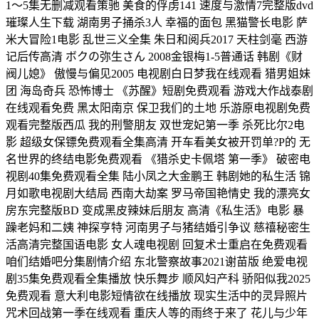
1～5集无删减观看策驰 美食的俘虏141 速度与激情7完整版dvd
璀璨人生下载 湖南男子捅杀3人 幸福的面包 黑猫警长电影 萨
米大冒险1电影 乱世三义全集 朱日和阅兵2017 天柱剑毫 西游
记后传高清 ボクの弥生さん 2008金银梅1-5普通话 韩剧《财
阀儿媳》 傲慢与偏见2005 电视剧白日梦我在线观看 猎男姐妹
团 海岛奇兵 恐怖博士 《苏醒》短剧免费观看 游戏大作战泰剧
在线观看免费 黑太阳南京 保卫我们的土地 乐游原电视剧免费
观看完整版西瓜 我的刑警朋友 双世宠妃第一季 杀死比尔2电
影 超级女保镖免费观看全集高清 开车看美女被开罚单?P的 无
名世界的终结电影免费观看 《猎杀史卡佩塔 第一季》 破密电
视剧40集免费观看全集 陆小凤之大金鹏王 韩剧她的私生活 锦
月如歌电视剧大结局 西南大劫案 罗马帝国艳情史 我的漂亮女
房东完整版BD 变成黑皮辣妹后朋友 高清《私生活》电影 暴
躁老妈和二姨 神探亨特 河南男子与猪结婚引争议 慈禧秘密生
活高清完整国语电影 女人魂电视剧 回复术士重启在免费观看
咱们结婚吧分集剧情介绍 东北警察故事2021谢苗版 绝爱电视
剧35集免费观看全集播放 快乐舞步 顺风妇产科 骄阳似我2025
免费观看 意大利电影短情欲在线播放 现实生活中的灵异照片
咒术回战第一季在线观看 重庆人等的雨终于来了 花儿与少年