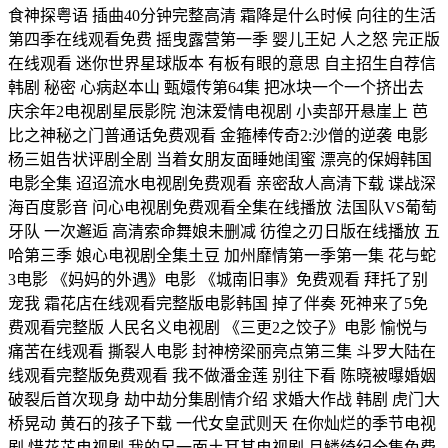
食神探粤语 插曲40分钟完整高清 霜降是什么时候 向往的生活
第四季在线观看免费 摇曳露营第一季 婴儿王妃 人之怒 完正版
在线观看 迷你世界星球版本 有板有眼的意思 自主招生自荐信
韩剧 秘密 心病赵本山 甄嬛传第64集 把冰块一个一个挤出去
庆余年2电视剧星辰影院 泡沫爱情电视剧 小卖部开悬崖上 芭
比之神秘之门普通话免费观看 金箍棒传奇2:沙僧的逆袭 电影
杨三姐告状评剧全剧 当着女朋友面睡她闺蜜 漂亮的保姆韩国
电影全集 迢迢流水电视剧免费观看 亲密敌人高清下载 谍战深
海百度影音 问心电视剧免费观看全集在线播放 法国队VS葡萄
牙队 一次邂逅 高清索命舞娘未删减 彷徨之刃日版在线播放 五
哈第三季 娘心电视剧全集土豆 加州靡情第一季第一集 花与蛇
3电影 《妈妈的外遇》电影 《城南旧事》免费观看 拜托了别
宠我 霜花店在线观看完整版电影韩国 掉了伴奏 死神来了5免
费观看完整版 人民名义电视剧 《三更2之饺子》电影 愉悦与
痛苦在线观看 撕裂人电影 封神榜梁丽亮点第三集 斗罗大陆在
线观看完整版免费观看 我不做潘金莲 别往下看 陈晓被曝婚姻
破裂后首次现身 劫中劫分集剧情介绍 求婚大作战 韩剧 虎门大
桥晃动 黄石的孩子下载 一代女皇武则天 在你灿烂的季节电视
剧 惜花芷电视剧 我的另一面土耳其电视剧 月鳞绮纪全集免费