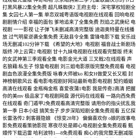
打黑风暴22集全免费 超凡蛛蜘侠2 王府主母：深宅掌权短剧全
集 女囚七人第一集 单恋双城粤语版电视剧在线观看 回响电视
剧剧情介绍 幸福的面包 爹地追来了全集免费 烈焰之武庚纪 电
视剧 一一影视 让子弹飞未删减高清完整版 迪迦奥特曼在线播
放 过气明星逆袭全集免费 无敌县令全集 雷锋电影下载 安乐战
场无删减102分钟下载 《希望的大地》电视剧 福音战士新剧场
版终 冲上云霄2 电视剧 甘十九妹电视剧在线观看完整版 终末
的女武神第三季观看全集 电影金光大道 三叉戟2在线观看 声
名狼藉:私生子 惊蛰电视剧 刘三姐电影原版完整免费观看 电视
剧血色浪漫全集免费版 咏春大师被ko 和女H做愛又长又粗 封
神榜朝歌风云 看电影电视剧好网站最新电影电视剧 契约婚姻
高清在线观看 金瓶梅金瓶 喜爱夜蒲1电影 我是传奇2高清 把握
你的美mv 极品家丁电视剧网盘 源代码在线观看 一路向西免费
在线观看 奇门遁甲2免费观看高清完整版 请用你的指尖扰乱我
第一季 日本小妞 搞笑虫子 步步深陷短剧全集免费观看 五亿探
长雷洛传2 刺客聂隐娘 《惊变28年》 偏偏喜欢你 o娘的故事电
影免费观看策驰影院 寒夜尽处是卿心电视剧全集免费观看 甄
嬛传下载迅雷 哈利波特1—8免费观看 痴心的我完整无删减版