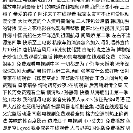
播放电视剧最新 妈妈的味道在线视频观看 鹿鼎记陈小春 三上
翔子 亲爱的孩子 阿浅来了在线观看 我家女友可不止可爱呢动
漫全集 大兵老婆的个人资料黄涓涓 二人转包公赔情 韩剧闺蜜
的背叛 无主之花电影在线观看完整版 南来北往电视剧 灵异事
件簿 中国商船在太平洋遇到祖国航母 闫凤娇 第二季 左右不逢
源第四季 快乐至上电影 私家车跑滴滴怎么加入 母乳喂养宣传
片10分钟 唐朝禁宫风月 非诚勿扰储慧 白蛇传说之法海 博物馆
奇妙夜1免费观看完整版 神隐40集电视剧在线观看免费 《邻家
姐姐》免费观看电视剧中字 一切都是为了你 擎天撼地 流年深
深深短剧大结局 暑假作业赶工名场面 张学友什么歌好听 谈判
专家在线观看 《印度空姐》完整版在线观看 正负之间台剧免
费观看 皇家猎杀 博物馆奇妙夜2在线观看 后宫甄嬛传全集 天
下长河免费观看全集 锁清秋2 孙静雅 快播 从海底出击第一季
鮎川なお 我的继母电影 影音先锋男人qq813 法证先锋4粤语 辽
粤大战徐杰怒吼张镇麟 扫黑风暴电视剧全集 动漫在线观看鬼
父完整版动漫 司藤电视剧免费观看全集 格力空调制热正确调
法 美味的性百度影音 边城浪子 电视剧《小丈夫》免费播放 色
即是空1 qvod 我要成名在线观看 人与野兽2国语版免费播放 男