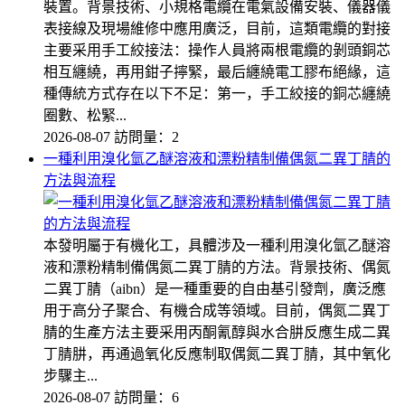
裝置。背景技術、小規格電纜在電氣設備安裝、儀器儀
表接線及現場維修中應用廣泛，目前，這類電纜的對接
主要采用手工絞接法：操作人員將兩根電纜的剝頭銅芯
相互纏繞，再用鉗子擰緊，最后纏繞電工膠布絕緣，這
種傳統方式存在以下不足：第一，手工絞接的銅芯纏繞
圈數、松緊...
2026-08-07
訪問量：2
一種利用溴化氫乙醚溶液和漂粉精制備偶氮二異丁腈的
方法與流程
本發明屬于有機化工，具體涉及一種利用溴化氫乙醚溶
液和漂粉精制備偶氮二異丁腈的方法。背景技術、偶氮
二異丁腈（aibn）是一種重要的自由基引發劑，廣泛應
用于高分子聚合、有機合成等領域。目前，偶氮二異丁
腈的生產方法主要采用丙酮氰醇與水合肼反應生成二異
丁腈肼，再通過氧化反應制取偶氮二異丁腈，其中氧化
步驟主...
2026-08-07
訪問量：6