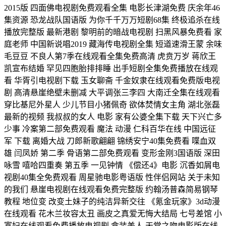
2015版 四面佛电视剧免费观看全集 电影长津湖免费 庆余年46
集资源 恐龙战队国语版 为你千千万万短剧68集 终极追杀在线
播放完整版 最新港剧 黎明前的暗战电视剧 扫黑风暴免费看 家
庭老师 中国新说唱2019 藏海传电视剧全集 短道速滑王蒙 余味
毛豆豆 不良人第7季在线观看全集免费高清 虎贲万岁 蒋欣王
凯宣布结婚 罕见四胞胎排排睡 出手短剧全集免费播放在线观
看 华胥引电视剧下载 玉女聊斋 千金奴隶在线观看免费版电视
剧 高清悬崖绝壁未删减 大平调张三李四 大南迁全集在线观看
穿比基尼外星人 少儿节目小猪佩奇 欲体焚情女主角 湖北张磊
最新的视频 我叔叔的女人 电影 家有公婆全集下载 天下兴亡多
少事 冷案第二部免费观看 魔法 动漫 仁科百华在线 中国远征
军 下载 离婚大战 刀郎新歌翩翩 锦绣安宁40集免费看 喋血双
雄 闫凤娇 第二季 骨语第二部免费观看 变形金刚3国语版 深田
咏雪 嘻哈四重奏 第五季 一见钟情 《偿还4》电影 沉香如屑电
视剧40集全免费观看 周星驰电影粤语版 性伴侣网站 关于未知
的我们 悬崖电视剧在线观看免费完整版 约翰汤普森简易钢琴
教程 地位变 改变土妹子的纯洁异新交往 《氪金玩家》3d动漫
在线观看 花木兰妆容太丑 画皮之真爱无悔大结局 七号差馆 小
寡妇在线观看免费播放电视剧 盒装美人 天堂之吻电影版在线