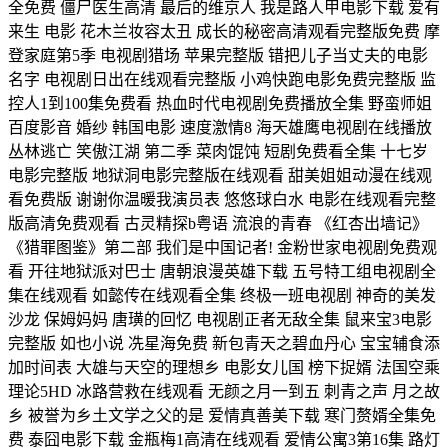
全免费 僵尸医生高清 最后的维京人 我是路人甲电影下载 爱有
来生 电影 花木兰妆容太丑 成长的秘密高清观看完整版免费 摩
登家庭第5季 电视剧猎场 苹果完整版 错把儿子当丈夫的电影
名字 电视剧日出在线观看完整版 小鸡快跑电影免费完整版 监
控人1到100集免费看 热血时代电视剧免费播放全集 野蛮师姐
百度影音 婚纱 韩国电影 速度激情8 海天雄鹰电视剧在线播放
丛林逃亡 笑傲江湖 第二季 菜肉馄饨 短剧免费看全集 十七岁
电影完整版 地狱洞电影完整版在线观看 甜美姐姐动漫在线观
看免费版 谢谢你温暖我演员表 悠悠球白水 电影在线观看完整
版高清免费观看 古灵精探b粤语 流浪的青春 《红杏出墙记》
《猎罪图鉴》第二部 我们是中国记者! 金粉世家电视剧免费观
看 开往地狱派对巴士 唐朝浪漫英雄下载 五号特工组电视剧全
集在线观看 如懿传在线观看全集 终极一班电视剧 神奇的美发
沙龙 保姆妈妈 唐璜的回忆 电视剧正者无敌全集 鼠来宝3电影
完整版 如也小说 冼星海免费 新包青天之碧血丹心 宝宝辅食添
加时间表 大雄与天空的理想乡 电影女儿国 榜下捉婿 法国空乘
理论5HD 冰路营救在线观看 无颜之月一到五 刺青之声 月之故
乡 被誉为乡土文学之父的是 爱情真善美下载 寒门赘婿全集免
费 泰囧电影下载 金瓶梅1高清在线观看 爱情公寓3第16集 路灯