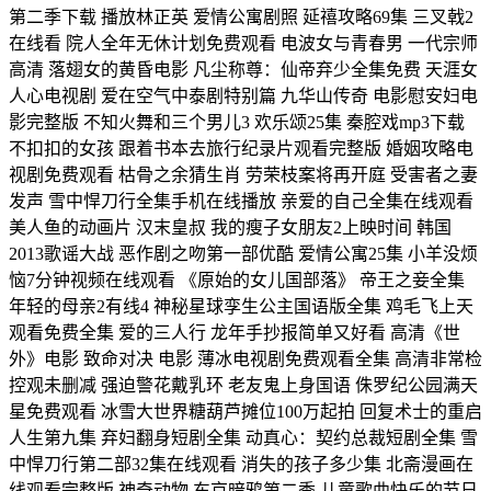
第二季下载 播放林正英 爱情公寓剧照 延禧攻略69集 三叉戟2
在线看 院人全年无休计划免费观看 电波女与青春男 一代宗师
高清 落翅女的黄昏电影 凡尘称尊：仙帝弃少全集免费 天涯女
人心电视剧 爱在空气中泰剧特别篇 九华山传奇 电影慰安妇电
影完整版 不知火舞和三个男儿3 欢乐颂25集 秦腔戏mp3下载
不扣扣的女孩 跟着书本去旅行纪录片观看完整版 婚姻攻略电
视剧免费观看 枯骨之余猜生肖 劳荣枝案将再开庭 受害者之妻
发声 雪中悍刀行全集手机在线播放 亲爱的自己全集在线观看
美人鱼的动画片 汉末皇叔 我的瘦子女朋友2上映时间 韩国
2013歌谣大战 恶作剧之吻第一部优酷 爱情公寓25集 小羊没烦
恼7分钟视频在线观看 《原始的女儿国部落》 帝王之妾全集
年轻的母亲2有线4 神秘星球孪生公主国语版全集 鸡毛飞上天
观看免费全集 爱的三人行 龙年手抄报简单又好看 高清《世
外》电影 致命对决 电影 薄冰电视剧免费观看全集 高清非常检
控观未删减 强迫警花戴乳环 老友鬼上身国语 侏罗纪公园满天
星免费观看 冰雪大世界糖葫芦摊位100万起拍 回复术士的重启
人生第九集 弃妇翻身短剧全集 动真心：契约总裁短剧全集 雪
中悍刀行第二部32集在线观看 消失的孩子多少集 北斋漫画在
线观看完整版 神奇动物 东京暗鸦第二季 儿童歌曲快乐的节日