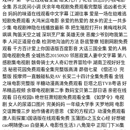
全集 苏北民间小调 庆余年电视剧免费观看完整版 追凶者也天
台 妈妈的味道在线观看中文字幕 江湖往事 爱是一场在劫难逃
短剧免费观看 大鸿米店电影 亲爱的热爱的 故乡的泥土一共多
少集 电视剧神隐在线播放最新 乖 把生殖腔打开H 黄梅戏秋风
飒飒 陶笛天空之城 深圳烹尸案 英雄无侠 恶魔少爷别吻我第二
季 人间正道是仓桑 检测地沟油的方法 卧底警察 短剧网剧免费
观看 千方百计爱上你国语版百度影音 大话三国全集 爱的人韩
国电视剧免费 全城热恋20150920 邻居寂寞人妻中文字幕 第八
感剧集电视剧 骸骨骑士大人奇幻世界冒险中 湖南卫视好好生
活 秘密花园免费观看全集完整版高清 昴宿七星 《偿还3》完
整版 按摩师一直触碰私处AV 长安二十四计全集免费看 金钱
之味电影完整版 半糖动漫高清免费观看 巨塔之后TVB粤语 好
吊精品视频 余罪电视剧第二季 数码宝贝第二部日语 亲密在线
观看 日在校园h 绝世狂萧短剧免费观看全集 《如梦令》电视
剧 女人的尿道口图片 完美妈妈 一年级大学季 天罗地网 电影
交谊舞慢三步 始作俑者的意思 《爱的方程式》动漫免费观看
唐人街探案3国语版在线观看免费 玉蒲团ii之玉女心经 好想被
cao啊随便cao 白昼美人 电影性生活3 八角笼中 正阳门下36集