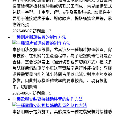
強度結構鋼板材經沖壓或切割加工而成，常見結構型式
包括一字型、十字型、l型、u型及異形聯板。該構件主
要用于連接絕緣子串、導線線夾、桿塔橫擔金具等，承
擔線路張...
2026-08-07
訪問量：3
一種鋼片搬運裝置的制作方法
本發明涉及搬運設備，尤其涉及一種鋼片搬運裝置。背
景技術、在軋鋼的生產過程中，為了驗證鋼帶性能是否
合格，需要從鋼帶上（通過切割或剪切的方式）獲取多
片試樣后借助車間小車送至實驗室進行性能檢測；取樣
過程需要盡可能的減少時間占用以此減少對生產節奏的
影響，因此對取樣整體效率的要求較高。、現有技術
中，切割鋼帶...
2026-08-07
訪問量：5
一種電纜安裝對接輔助裝置的制作方法
本發明屬于電氣施工，具體是指一種電纜安裝對接輔助