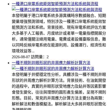
一種港口岸電系統能效智能預測方法和系統與流程
本發明屬于港口岸電系統多源異構時序數據融合、短期
變量增強預測領域，特別涉及一種港口岸電系統能效智
能預測方法和系統。背景技術、現有岸電系統評估方案
大多基于人工報表、月度統計或者單一電量指標開展分
析，通常僅關注總用電量、電費或者設備臺賬信息，難
以同時反映岸電系統在能源利用、設備運行、經濟性和
環境效益等...
2026-08-07
訪問量：2
一種不規則井眼形狀的井周應力解析計算方法
本發明屬于井壁穩定性分析，具體涉及一種不規則井眼
形狀的井周應力解析計算方法。背景技術、在油氣開發
的過程中，真實的井眼形狀受地應力及鉆井等因素影響
會發生變化，往往與理想的圓形產生偏差，呈現不規則
形態。目前，常見的井周應力計算方法主要分為兩類：
解析解法和數值模擬法。解析解法大多將井眼形狀簡化
為理想的圓...