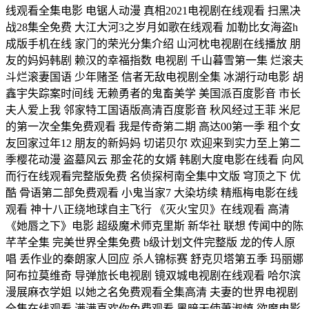
线观看全集电影 电锯人动漫 真相2021电视剧在线观看 扫黑决
战28集全免费 大江大河3之岁月如歌在线观看 加勒比女海盗h
成版手机在线 家门的荣光分集介绍 山河枕电视剧在线播放 朋
友的妈妈韩剧 赖汉的幸福指数 电视剧 千山暮雪第一集 烂滚夫
斗烂滚妻国语 少年赌圣 信者无敌电视剧全集 冰湖行动电影 胡
鑫宇失踪案时间线 无赖勇者的鬼畜美学 美国派百度影音 市长
夫人爱上我 邻家特工国语版高清百度影音 秋风经过王菲 米尼
的第一次全集免费观看 我是传奇第二期 高达00第一季 租个女
友回家过年12 朋友的新妈妈 切诺贝尔 欢迎来到实力至上第二
季樱花动漫 盗墓风云 那金花的女婿 韩剧大度电影在线看 向风
而行在线观看完整版免费 名侦探柯南全集中文版 穹顶之下 优
酷 骨语第二部免费观看 小鬼当家7 大染坊续 精瓶梅电影在线
观看 神十八正绕地球自主飞行 《灭火宝贝》在线观看 高清
《她唇之下》电影 超级魔术师克里斯 新华社 联想 传闻中的陈
芊芊全集 完美世界全集免费 b级计划文件完整版 龙的传人原
唱 丢作业的秦朗家人回应 杀人锦标赛 舒克贝塔第五季 玛丽娜
阿布拉莫维奇 导弹旅长电视剧 镜双城电视剧在线观看 哈尔滨
漫展麻衣学姐 以她之名免费观看全集高清 夫妻的世界电视剧
全集在线观看 满满喜欢你免费观看 黑暗天使萧淑慎 欲魔电影