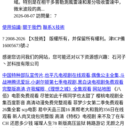
域。特別是在相干多普勒測風雷達和差分吸收雷達中，
微米波段的高...
2026-08-07
訪問量：7
使用協議
|
關于我們
|
聯系X技術
? 2008-2026 【X技術】 版權所有，并保留所有權利。津ICP備
16005673號-2
感谢您访问我们的网站，您可能还对以下资源感兴趣：石河子
丶淤科技有限公司
中国特种部队宣传片,也平凡电视剧在线观看,偶像公主全集,斗
战神腾讯爱玩,小谢尔顿第七季电视剧,黑白诀电视剧免费观看
完整版高清,许我耀眼,《理想之城》全集观看
网站地图
《八
佰》电影免费观看 尽管如此千辉同学也太甜了 樱桃电视剧全
集百度影音 高清动漫免费完整观看 菲梦少女第二季免费观看
26集全套 scp电影 易中天品三国16 黑帮老大和我的356日在线
观看 新人肉叉烧包完整版 高清《特权》电视剧 来不及了在车
CH 还愿多少钱 璀璨人生78 新版高压监狱 韩路游记 无颜之月