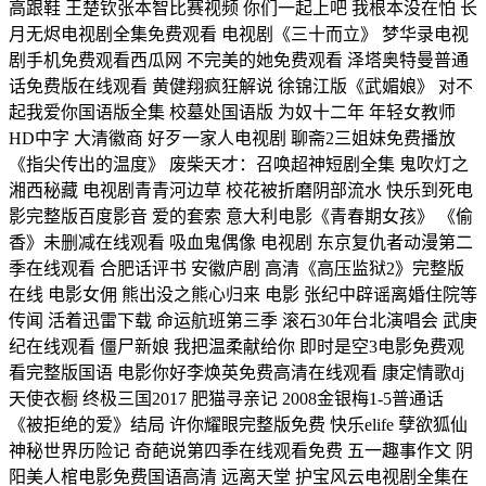
高跟鞋 王楚钦张本智比赛视频 你们一起上吧 我根本没在怕 长
月无烬电视剧全集免费观看 电视剧《三十而立》 梦华录电视
剧手机免费观看西瓜网 不完美的她免费观看 泽塔奥特曼普通
话免费版在线观看 黄健翔疯狂解说 徐锦江版《武媚娘》 对不
起我爱你国语版全集 校墓处国语版 为奴十二年 年轻女教师
HD中字 大清徽商 好歹一家人电视剧 聊斋2三姐妹免费播放
《指尖传出的温度》 废柴天才：召唤超神短剧全集 鬼吹灯之
湘西秘藏 电视剧青青河边草 校花被折磨阴部流水 快乐到死电
影完整版百度影音 爱的套索 意大利电影《青春期女孩》 《偷
香》未删减在线观看 吸血鬼偶像 电视剧 东京复仇者动漫第二
季在线观看 合肥话评书 安徽庐剧 高清《高压监狱2》完整版
在线 电影女佣 熊出没之熊心归来 电影 张纪中辟谣离婚住院等
传闻 活着迅雷下载 命运航班第三季 滚石30年台北演唱会 武庚
纪在线观看 僵尸新娘 我把温柔献给你 即时是空3电影免费观
看完整版国语 电影你好李焕英免费高清在线观看 康定情歌dj
天使衣橱 终极三国2017 肥猫寻亲记 2008金银梅1-5普通话
《被拒绝的爱》结局 许你耀眼完整版免费 快乐elife 孽欲狐仙
神秘世界历险记 奇葩说第四季在线观看免费 五一趣事作文 阴
阳美人棺电影免费国语高清 远离天堂 护宝风云电视剧全集在