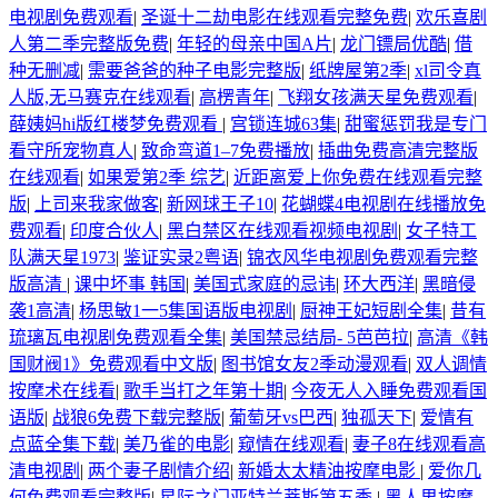
电视剧免费观看
|
圣诞十二劫电影在线观看完整免费
|
欢乐喜剧
人第二季完整版免费
|
年轻的母亲中国A片
|
龙门镖局优酷
|
借
种无删减
|
需要爸爸的种子电影完整版
|
纸牌屋第2季
|
xl司令真
人版,无马赛克在线观看
|
高楞青年
|
飞翔女孩满天星免费观看
|
薛姨妈hi版红楼梦免费观看
|
宫锁连城63集
|
甜蜜惩罚我是专门
看守所宠物真人
|
致命弯道1–7免费播放
|
插曲免费高清完整版
在线观看
|
如果爱第2季 综艺
|
近距离爱上你免费在线观看完整
版
|
上司来我家做客
|
新网球王子10
|
花蝴蝶4电视剧在线播放免
费观看
|
印度合伙人
|
黑白禁区在线观看视频电视剧
|
女子特工
队满天星1973
|
鉴证实录2粤语
|
锦衣风华电视剧免费观看完整
版高清
|
课中坏事 韩国
|
美国式家庭的忌讳
|
环大西洋
|
黑暗侵
袭1高清
|
杨思敏1一5集国语版电视剧
|
厨神王妃短剧全集
|
昔有
琉璃瓦电视剧免费观看全集
|
美国禁忌结局- 5芭芭拉
|
高清《韩
国财阀1》免费观看中文版
|
图书馆女友2季动漫观看
|
双人调情
按摩术在线看
|
歌手当打之年第十期
|
今夜无人入睡免费观看国
语版
|
战狼6免费下载完整版
|
葡萄牙vs巴西
|
独孤天下
|
爱情有
点蓝全集下载
|
美乃雀的电影
|
窥情在线观看
|
妻子8在线观看高
清电视剧
|
两个妻子剧情介绍
|
新婚太太精油按摩电影
|
爱你几
何免费观看完整版
|
星际之门亚特兰蒂斯第五季
|
黑人男按摩