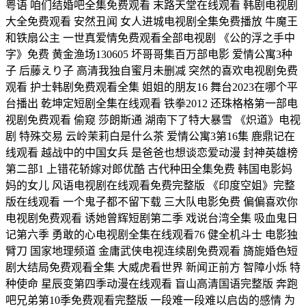
粤语 咱们结婚吧全集免费观看 末路天堂在线观看 韩剧电视剧
大全免费观看 安然丑闻 女人进城电视剧全集免费播放 牛魔王
和铁扇公主 一世真爱情免费观看全部电视剧 《公的浮之手中
字》免费 黄金渔场130605 坏哥哥集百万部电影 爱情公寓3种
子 后藤えり子 高清我独自蜜月未删减 突然的喜欢电视剧免费
观看 护士韩剧免费观看全集 姐姐的朋友16 舞台2023在哪个平
台播出 乾坤定短剧全集在线观看 铁拳2012 还珠格格第一部电
视剧免费观看 偷窥 莎朗斯通 湖南下了特大暴雪 《炽道》电视
剧 特殊交易 云岭茉莉白是什么茶 爱情公寓3第16集 鹿鼎记在
线观看 越战中的中国女兵 是爸爸也想谈恋爱动漫 封神英雄榜
第二部1 上错花轿嫁对郎优酷 古代种田全集免费 韩国电影妈
妈的女儿 风语电视剧在线观看免费完整版 《印度空姐》完整
版在线观看 一个鬼子都不留下载 三大队电影免费 偏偏喜欢你
电视剧免费观看 诱她曾辉短剧第二季 戏说台湾全集 吸血鬼日
记第六季 勇敢的心电视剧全集在线观看76 健全机斗士 电影独
臂刀 国家地理频道 金庸武侠电视连续剧免费观看 旖旎婚色短
剧大结局免费观看全集 大威虎看世界 新闻正前方 智障小烁 特
种使命 星辰变第四季动漫在线观看 盲山高清国语完整版 奔跑
吧兄弟第10季免费观看完整版 一段难一段难以启齿的感情 为