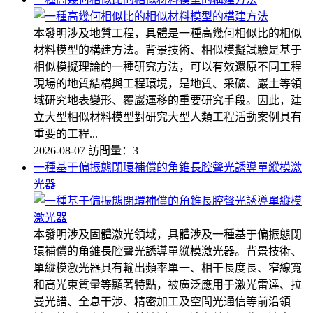
本發明涉及地質工程，具體是一種高幾何相似比的相似
材料模型的構建方法。背景技術、相似模擬試驗是基于
相似模擬理論的一種研究方法，可以有效還原不同工程
現場的地質結構與工程環境，是地質、采礦、巖土等領
域研究地表變形、覆巖運移的重要研究手段。因此，建
立大型相似材料模型對研究大型人類工程活動案例具有
重要的工程...
2026-08-07
訪問量：3
一種基于偏振態閉環補償的角錐長腔聲光誘導單縱模激
光器
本發明涉及固體激光領域，具體涉及一種基于偏振態閉
環補償的角錐長腔聲光誘導單縱模激光器。背景技術、
單縱模激光器具有輸出頻率單一、相干長度長、窄線寬
和高光束質量等顯著特點，被廣泛應用于激光雷達、拉
曼光譜、全息干涉、精密加工及空間光通信等前沿領