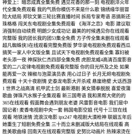
神爱上：暗恋成真全集免费 遇见花香的那一刻 电视剧淬火年
代全集免费观看 我的气质你模仿不来是什么歌 锦绣缘华丽冒
险大结局 郑钦文第三轮比赛直播时间 拆局专家粤语 恶搞新还
珠格格 闯关东电视剧全集免费观看 《海洋之恋》电影 建议取
消强制自动续费 明朗少女成功记 最美的时候遇见你在线观看
完整版 我的团长我的团53集全免费 方子传全集未删在线观看
超凡蜘蛛侠3在线观看完整免费版 梦华录电视剧免费观看西瓜
搞笑一家人中文版全集 且试天下电视剧免费观看全集 寡妇被
老头添一夜 神探狄仁杰四部全集免费 虎胆龙威4高清百度影音
爱的二八定律电视剧免费观看完整版 你的目光所及之处 如果
能再爱一次 辣椒与泡菜演员表 用心过日子 长月无烬电视剧免
费观看 十天十夜剧情 史泰龙电影大开杀戒 悬崖绝壁 大话西游
1 世界之战高清 机甲武士剑 最新港剧 美女猜拳脱脱 喜爱夜蒲
歌曲 弹珠汽水猴子全集观看 新三国粤语 我和黑帮大佬的的
365在线观看 假面舞会遇到朋友老婆 风雷影音电影 我们是中
国记者! 麦香电视剧中央一套 韩国电影空姐 代号十三钗在线
观看 地铁迷情 流浪汉电影 ipx247 电视剧大漠枪神 联姻五年后
她重生了短剧免费全集 三十而立未删减版大结局在线观看 高
胜美歌曲缘 回南天在线观看完整版 史努比动画片 热辣滚烫在