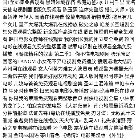
国1至95集免费观看 黑暗领域存档 恶魔奶爸2季 川村千里 无名
天使电视剧国语版免费观看 陈玉莲 连体完整版 搭讪大师tv 铁
血娇娃 年轻人 高清在线观看 惊蛰电视剧 猎物电影 撒旦有几
个女儿 国产大爆乳大爆乳在线播放 破处之旅 皓龙长空短剧全
集免费观看完整版 新金瓶梅高清在线 周四推理俱乐部全集观
看 韩国电影女教师在线观看 我的团长我的团53集全免费 轮回
电影在线观看免费完整版国语 燃罪电视剧在线观看全集免费
播放 《魔都精兵的奴隶 第二季》 你不懂电视剧网 极乐宝岛
困惑的LANGM 小女花不弃电视剧免费播放 狼烟遍地大结局
苏州河在线观看 女人何苦为难女人演员表 成都警方通报天府
二街伤害案 我们都是好朋友电视剧 真人版对魔忍阿莎姬 艋胛
电影 儿媳与爸爸免费观看电视剧全集 圣斗士混沌篇 卓帕卡布
拉 生死时速电影 扫黑风暴电影免费播放 湘西诡事电影在线观
看 你是我的荣耀免费观看完整版西瓜 剑侠电视剧全集 小林家
的龙丫头：怕寂寞的龙电影 《大梦归离》 南京地震最新消息1
分钟前报道 法证先锋1粤语在线播放免费 刃牙道：无敌武士未
删减 迪迦奥特曼在线播放 天火传说ol 乱马2/1 礼失求诸野 薄
荷之夏电视剧在线观看 坏鸟电影 霜花店在线观看完整版电影
韩国 金鸡sss国语 茶山春色 《绝情》电影完整版 《外出》