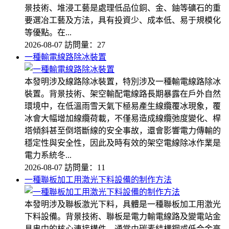
景技術、堆浸工藝是處理低品位銅、金、鈾等礦石的重
要選冶工藝及方法，具有投資少、成本低、易于規模化
等優點。在...
2026-08-07
訪問量：27
一種輸電線路除冰裝置
本發明涉及線路除冰裝置，特別涉及一種輸電線路除冰
裝置。背景技術、架空輸配電線路長期暴露在戶外自然
環境中，在低溫雨雪天氣下極易產生線纜覆冰現象，覆
冰會大幅增加線纜荷載，不僅易造成線纜弛度變化、桿
塔傾斜甚至倒塔斷線的安全事故，還會影響電力傳輸的
穩定性與安全性，因此及時有效的架空電線除冰作業是
電力系統冬...
2026-08-07
訪問量：11
一種聯板加工用激光下料設備的制作方法
本發明涉及聯板激光下料，具體是一種聯板加工用激光
下料設備。背景技術、聯板是電力輸電線路及變電站金
具串中的核心連接構件，通常由碳素結構鋼或低合金高