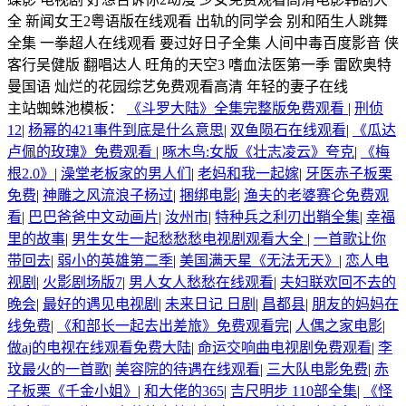
全 新闻女王2粤语版在线观看 出轨的同学会 别和陌生人跳舞
全集 一拳超人在线观看 要过好日子全集 人间中毒百度影音 侠
客行吴健版 翻唱达人 旺角的天空3 嗜血法医第一季 雷欧奥特
曼国语 灿烂的花园综艺免费观看高清 年轻的妻子在线
主站蜘蛛池模板：
《斗罗大陆》全集完整版免费观看
|
刑侦
12
|
杨幂的421事件到底是什么意思
|
双鱼陨石在线观看
|
《瓜达
卢佩的玫瑰》免费观看
|
啄木鸟:女版《壮志凌云》夸克
|
《梅
根2.0》
|
澡堂老板家的男人们
|
老妈和我一起嫁
|
牙医赤子板栗
免费
|
神雕之风流浪子杨过
|
捆绑电影
|
渔夫的老婆赛仑免费观
看
|
巴巴爸爸中文动画片
|
汝州市
|
特种兵之利刃出鞘全集
|
幸福
里的故事
|
男生女生一起愁愁愁电视剧观看大全
|
一首歌让你
带回去
|
弱小的英雄第二季
|
美国满天星《无法无天》
|
恋人电
视剧
|
火影剧场版7
|
男人女人愁愁在线观看
|
夫妇联欢回不去的
晚会
|
最好的遇见电视剧
|
未来日记 日剧
|
昌都县
|
朋友的妈妈在
线免费
|
《和部长一起去出差旅》免费观看完
|
人偶之家电影
|
做aj的电视在线观看免费大陆
|
命运交响曲电视剧免费观看
|
李
玟最火的一首歌
|
美容院的待遇在线观看
|
三大队电影免费
|
赤
子板栗《千金小姐》
|
和大佬的365
|
吉尺明步 110部全集
|
《怪