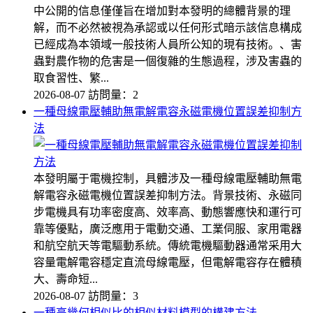
中公開的信息僅僅旨在增加對本發明的總體背景的理
解，而不必然被視為承認或以任何形式暗示該信息構成
已經成為本領域一般技術人員所公知的現有技術。、害
蟲對農作物的危害是一個復雜的生態過程，涉及害蟲的
取食習性、繁...
2026-08-07
訪問量：2
一種母線電壓輔助無電解電容永磁電機位置誤差抑制方
法
本發明屬于電機控制，具體涉及一種母線電壓輔助無電
解電容永磁電機位置誤差抑制方法。背景技術、永磁同
步電機具有功率密度高、效率高、動態響應快和運行可
靠等優點，廣泛應用于電動交通、工業伺服、家用電器
和航空航天等電驅動系統。傳統電機驅動器通常采用大
容量電解電容穩定直流母線電壓，但電解電容存在體積
大、壽命短...
2026-08-07
訪問量：3
一種高幾何相似比的相似材料模型的構建方法