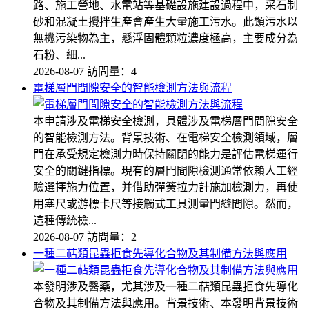
路、施工營地、水電站等基礎設施建設過程中，采石制
砂和混凝土攪拌生產會產生大量施工污水。此類污水以
無機污染物為主，懸浮固體顆粒濃度極高，主要成分為
石粉、細...
2026-08-07
訪問量：4
電梯層門間隙安全的智能檢測方法與流程
本申請涉及電梯安全檢測，具體涉及電梯層門間隙安全
的智能檢測方法。背景技術、在電梯安全檢測領域，層
門在承受規定檢測力時保持關閉的能力是評估電梯運行
安全的關鍵指標。現有的層門間隙檢測通常依賴人工經
驗選擇施力位置，并借助彈簧拉力計施加檢測力，再使
用塞尺或游標卡尺等接觸式工具測量門縫間隙。然而，
這種傳統檢...
2026-08-07
訪問量：2
一種二萜類昆蟲拒食先導化合物及其制備方法與應用
本發明涉及醫藥，尤其涉及一種二萜類昆蟲拒食先導化
合物及其制備方法與應用。背景技術、本發明背景技術