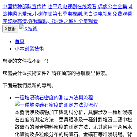
中国特种部队宣传片,也平凡电视剧在线观看,偶像公主全集,斗
战神腾讯爱玩,小谢尔顿第七季电视剧,黑白诀电视剧免费观看
完整版高清,许我耀眼,《理想之城》全集观看
X技術
首頁
小本創業技術
您要的文件找不到了！
您需要什么技術文件？請在頂部的導航欄里檢索。
下面是我們最新的專利。
一種堆浸礦石密度的測定方法與流程
本發明涉及礦物加工與測試分析，具體涉及一種堆浸礦
石密度的測定方法，更具體涉及一種針對堆浸工藝中松
散礦石的混合物料密度的測定方法，尤其適用于含易水
化礦物及多粒級分布的銅礦石、金礦石等堆浸現場。背