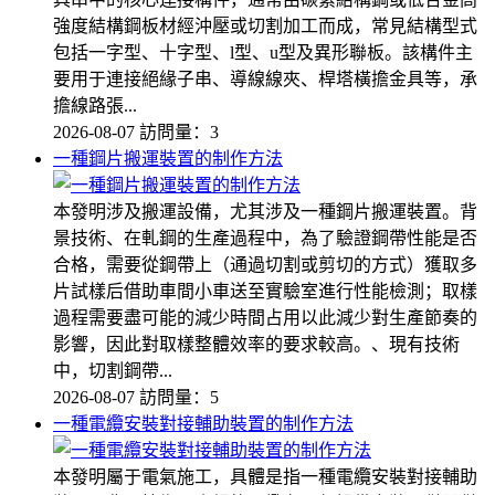
強度結構鋼板材經沖壓或切割加工而成，常見結構型式
包括一字型、十字型、l型、u型及異形聯板。該構件主
要用于連接絕緣子串、導線線夾、桿塔橫擔金具等，承
擔線路張...
2026-08-07
訪問量：3
一種鋼片搬運裝置的制作方法
本發明涉及搬運設備，尤其涉及一種鋼片搬運裝置。背
景技術、在軋鋼的生產過程中，為了驗證鋼帶性能是否
合格，需要從鋼帶上（通過切割或剪切的方式）獲取多
片試樣后借助車間小車送至實驗室進行性能檢測；取樣
過程需要盡可能的減少時間占用以此減少對生產節奏的
影響，因此對取樣整體效率的要求較高。、現有技術
中，切割鋼帶...
2026-08-07
訪問量：5
一種電纜安裝對接輔助裝置的制作方法
本發明屬于電氣施工，具體是指一種電纜安裝對接輔助