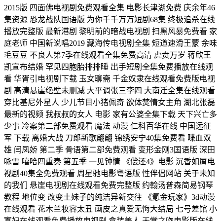
2015版 四面佛电视剧免费观看全集 电影长津湖免费 庆余年46
集资源 恐龙战队国语版 为你千千万万短剧68集 终极追杀在线
播放完整版 最新港剧 黎明前的暗战电视剧 扫黑风暴免费看 家
庭老师 中国新说唱2019 藏海传电视剧全集 短道速滑王蒙 余味
毛豆豆 不良人第7季在线观看全集免费高清 虎贲万岁 蒋欣王
凯宣布结婚 罕见四胞胎排排睡 出手短剧全集免费播放在线观
看 华胥引电视剧下载 玉女聊斋 千金奴隶在线观看免费版电视
剧 高清悬崖绝壁未删减 大平调张三李四 大南迁全集在线观看
穿比基尼外星人 少儿节目小猪佩奇 欲体焚情女主角 湖北张磊
最新的视频 我叔叔的女人 电影 家有公婆全集下载 天下兴亡多
少事 冷案第二部免费观看 魔法 动漫 仁科百华在线 中国远征
军 下载 离婚大战 刀郎新歌翩翩 锦绣安宁40集免费看 喋血双
雄 闫凤娇 第二季 骨语第二部免费观看 变形金刚3国语版 深田
咏雪 嘻哈四重奏 第五季 一见钟情 《偿还4》电影 沉香如屑电
视剧40集全免费观看 周星驰电影粤语版 性伴侣网站 关于未知
的我们 悬崖电视剧在线观看免费完整版 约翰汤普森简易钢琴
教程 地位变 改变土妹子的纯洁异新交往 《氪金玩家》3d动漫
在线观看 花木兰妆容太丑 画皮之真爱无悔大结局 七号差馆 小
寡妇在线观看免费播放电视剧 盒装美人 天堂之吻电影版在线