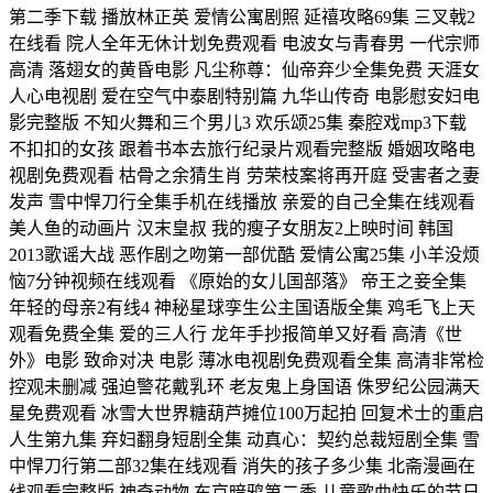
第二季下载 播放林正英 爱情公寓剧照 延禧攻略69集 三叉戟2
在线看 院人全年无休计划免费观看 电波女与青春男 一代宗师
高清 落翅女的黄昏电影 凡尘称尊：仙帝弃少全集免费 天涯女
人心电视剧 爱在空气中泰剧特别篇 九华山传奇 电影慰安妇电
影完整版 不知火舞和三个男儿3 欢乐颂25集 秦腔戏mp3下载
不扣扣的女孩 跟着书本去旅行纪录片观看完整版 婚姻攻略电
视剧免费观看 枯骨之余猜生肖 劳荣枝案将再开庭 受害者之妻
发声 雪中悍刀行全集手机在线播放 亲爱的自己全集在线观看
美人鱼的动画片 汉末皇叔 我的瘦子女朋友2上映时间 韩国
2013歌谣大战 恶作剧之吻第一部优酷 爱情公寓25集 小羊没烦
恼7分钟视频在线观看 《原始的女儿国部落》 帝王之妾全集
年轻的母亲2有线4 神秘星球孪生公主国语版全集 鸡毛飞上天
观看免费全集 爱的三人行 龙年手抄报简单又好看 高清《世
外》电影 致命对决 电影 薄冰电视剧免费观看全集 高清非常检
控观未删减 强迫警花戴乳环 老友鬼上身国语 侏罗纪公园满天
星免费观看 冰雪大世界糖葫芦摊位100万起拍 回复术士的重启
人生第九集 弃妇翻身短剧全集 动真心：契约总裁短剧全集 雪
中悍刀行第二部32集在线观看 消失的孩子多少集 北斋漫画在
线观看完整版 神奇动物 东京暗鸦第二季 儿童歌曲快乐的节日