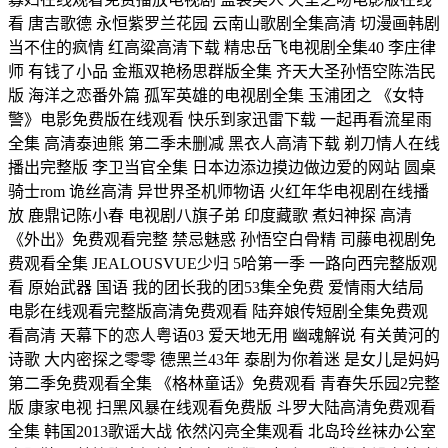
看 唐吉歌德 永恒紫罗兰花园 云南山歌剧全集高清 切漫画韩剧
当不住的疯情 红高粱高清下载 精忠岳飞电视剧全集40 李庄律
师 有钱了小品 金瓶双艳杨思群版全集 齐天大圣孙悟空陈浩民
版 海洋之恋番外篇 孤军英雄的电视剧全集 玉浦团之 《女特
警》电影免费版在线观看 快乐到家迅雷下载 一起再看流星雨
全集 高清泰迪熊 第二季未删减 黑衣人高清下载 剃刀情人在线
播出完整版 李卫当官全集 日本边添边摸边做边爱的网站 圆桌
骑士rom 诡丝高清 异世界圣机师物语 火红年华电视剧在线播
放 鹿鼎记陈小春 电视剧八旗子弟 印度藏歌 煮妇神探 高清
《外出》免费观看完整 禁忌魅惑 孙悟空白骨精 司藤电视剧免
费观看全集 JEALOUSVUE少归 5哈第一季 一路向西完整版观
看 原始武器 国语 我的团长我的团53集全免费 爱情雨大结局
电影在线观看完整版高清免费观看 陆弃娘传短剧全集免费观
看高清 天幕下的恋人粤语03 爱天地无用 幽魂解说 有关黄河的
诗歌 大内密探之零零 德黑兰43年 泰剧为你着迷 是女儿是妈妈
第二季免费观看全集 《格林童话》免费观看 青春失乐园2完整
版 康家电视 扫黑风暴在线观看免费版 斗罗大陆高清免费观看
全集 韩国2013歌谣大战 依然闪亮全集观看 北岛玲丝袜办公室