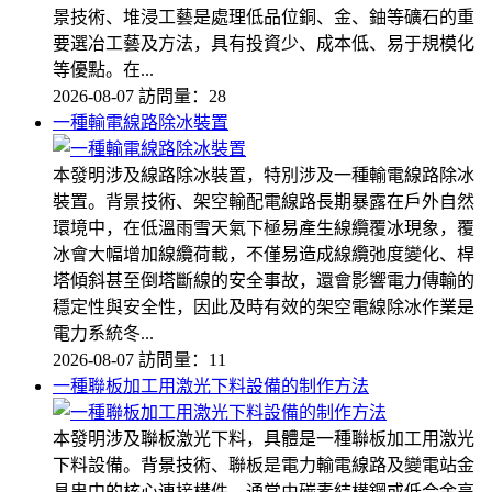
景技術、堆浸工藝是處理低品位銅、金、鈾等礦石的重
要選冶工藝及方法，具有投資少、成本低、易于規模化
等優點。在...
2026-08-07
訪問量：28
一種輸電線路除冰裝置
本發明涉及線路除冰裝置，特別涉及一種輸電線路除冰
裝置。背景技術、架空輸配電線路長期暴露在戶外自然
環境中，在低溫雨雪天氣下極易產生線纜覆冰現象，覆
冰會大幅增加線纜荷載，不僅易造成線纜弛度變化、桿
塔傾斜甚至倒塔斷線的安全事故，還會影響電力傳輸的
穩定性與安全性，因此及時有效的架空電線除冰作業是
電力系統冬...
2026-08-07
訪問量：11
一種聯板加工用激光下料設備的制作方法
本發明涉及聯板激光下料，具體是一種聯板加工用激光
下料設備。背景技術、聯板是電力輸電線路及變電站金
具串中的核心連接構件，通常由碳素結構鋼或低合金高