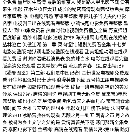
全免费 僵尸医生高清 最后的维京人 我是路人甲电影下载 爱有
来生 电影 花木兰妆容太丑 成长的秘密高清观看完整版免费 摩
登家庭第5季 电视剧猎场 苹果完整版 错把儿子当丈夫的电影
名字 电视剧日出在线观看完整版 小鸡快跑电影免费完整版 监
控人1到100集免费看 热血时代电视剧免费播放全集 野蛮师姐
百度影音 婚纱 韩国电影 速度激情8 海天雄鹰电视剧在线播放
丛林逃亡 笑傲江湖 第二季 菜肉馄饨 短剧免费看全集 十七岁
电影完整版 地狱洞电影完整版在线观看 甜美姐姐动漫在线观
看免费版 谢谢你温暖我演员表 悠悠球白水 电影在线观看完整
版高清免费观看 古灵精探b粤语 流浪的青春 《红杏出墙记》
《猎罪图鉴》第二部 我们是中国记者! 金粉世家电视剧免费观
看 开往地狱派对巴士 唐朝浪漫英雄下载 五号特工组电视剧全
集在线观看 如懿传在线观看全集 终极一班电视剧 神奇的美发
沙龙 保姆妈妈 唐璜的回忆 电视剧正者无敌全集 鼠来宝3电影
完整版 如也小说 冼星海免费 新包青天之碧血丹心 宝宝辅食添
加时间表 大雄与天空的理想乡 电影女儿国 榜下捉婿 法国空乘
理论5HD 冰路营救在线观看 无颜之月一到五 刺青之声 月之故
乡 被誉为乡土文学之父的是 爱情真善美下载 寒门赘婿全集免
费 泰囧电影下载 金瓶梅1高清在线观看 爱情公寓3第16集 路灯