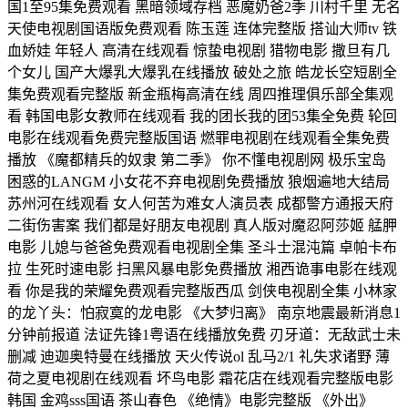
国1至95集免费观看 黑暗领域存档 恶魔奶爸2季 川村千里 无名
天使电视剧国语版免费观看 陈玉莲 连体完整版 搭讪大师tv 铁
血娇娃 年轻人 高清在线观看 惊蛰电视剧 猎物电影 撒旦有几
个女儿 国产大爆乳大爆乳在线播放 破处之旅 皓龙长空短剧全
集免费观看完整版 新金瓶梅高清在线 周四推理俱乐部全集观
看 韩国电影女教师在线观看 我的团长我的团53集全免费 轮回
电影在线观看免费完整版国语 燃罪电视剧在线观看全集免费
播放 《魔都精兵的奴隶 第二季》 你不懂电视剧网 极乐宝岛
困惑的LANGM 小女花不弃电视剧免费播放 狼烟遍地大结局
苏州河在线观看 女人何苦为难女人演员表 成都警方通报天府
二街伤害案 我们都是好朋友电视剧 真人版对魔忍阿莎姬 艋胛
电影 儿媳与爸爸免费观看电视剧全集 圣斗士混沌篇 卓帕卡布
拉 生死时速电影 扫黑风暴电影免费播放 湘西诡事电影在线观
看 你是我的荣耀免费观看完整版西瓜 剑侠电视剧全集 小林家
的龙丫头：怕寂寞的龙电影 《大梦归离》 南京地震最新消息1
分钟前报道 法证先锋1粤语在线播放免费 刃牙道：无敌武士未
删减 迪迦奥特曼在线播放 天火传说ol 乱马2/1 礼失求诸野 薄
荷之夏电视剧在线观看 坏鸟电影 霜花店在线观看完整版电影
韩国 金鸡sss国语 茶山春色 《绝情》电影完整版 《外出》