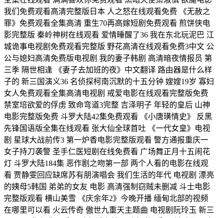
我们免费观看高清完整版日本 人之怒在线观看免费 《无赦之
罪》免费观看全集高清 重生70再高嫁短剧免费观看 煎饼侠电
影完整版 秦岭神树在线观看 爱情睡醒了36 我在东北玩泥巴 江
城诡事电视剧免费观看完整版 野花高清在线观看免费3中文 公
公与媳妇高清免费版电视剧 我的妻子韩剧 高清暗夜情报员 第
三季 隔世相逢 《妻子去加班的夜》中文翻译 路由器是什么样
子的 新三国演义36 名侦探柯南沉默的十五分钟 嫂嫂19岁 寡妇
女人免费观看全集高清电视剧 戒爱电影在线观看完整版免费
禁室培欲爱的俘虏 致命弯道3完整 吉泽明子 年轻的皇后 山神
电影完整版免费 斗罗大陆42集免费观看 《小唐璜情史》 反黑
先锋国语版全集在线观看 张大仙全球首吐 《一代女皇》电视
剧 星球大战前传3 第一炉香电影完整版观看 警方通报重庆一
女子持刀袭警 圣手仁医短剧在线免费看 广场舞正月十五闹花
灯 斗罗大陆184集 恶作剧之吻第一部 两个人看的电影在线观
看 贾静雯回应缺席苏有朋演唱会 我们生活的年代 电视剧 漂亮
的姨母5韩国 弟弟的女友 电影 高清强制窃贼未删减 斗士电影
完整版观看 横山美雪 《庆余年2》今晚开播 缅甸北部的视频
在哪里可以看 火云传奇 傲世九重天主题曲 电视剧阮玲玉 新三