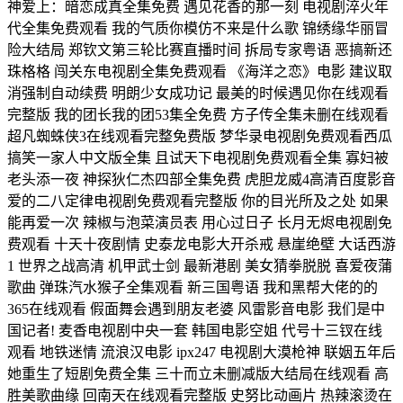
神爱上：暗恋成真全集免费 遇见花香的那一刻 电视剧淬火年
代全集免费观看 我的气质你模仿不来是什么歌 锦绣缘华丽冒
险大结局 郑钦文第三轮比赛直播时间 拆局专家粤语 恶搞新还
珠格格 闯关东电视剧全集免费观看 《海洋之恋》电影 建议取
消强制自动续费 明朗少女成功记 最美的时候遇见你在线观看
完整版 我的团长我的团53集全免费 方子传全集未删在线观看
超凡蜘蛛侠3在线观看完整免费版 梦华录电视剧免费观看西瓜
搞笑一家人中文版全集 且试天下电视剧免费观看全集 寡妇被
老头添一夜 神探狄仁杰四部全集免费 虎胆龙威4高清百度影音
爱的二八定律电视剧免费观看完整版 你的目光所及之处 如果
能再爱一次 辣椒与泡菜演员表 用心过日子 长月无烬电视剧免
费观看 十天十夜剧情 史泰龙电影大开杀戒 悬崖绝壁 大话西游
1 世界之战高清 机甲武士剑 最新港剧 美女猜拳脱脱 喜爱夜蒲
歌曲 弹珠汽水猴子全集观看 新三国粤语 我和黑帮大佬的的
365在线观看 假面舞会遇到朋友老婆 风雷影音电影 我们是中
国记者! 麦香电视剧中央一套 韩国电影空姐 代号十三钗在线
观看 地铁迷情 流浪汉电影 ipx247 电视剧大漠枪神 联姻五年后
她重生了短剧免费全集 三十而立未删减版大结局在线观看 高
胜美歌曲缘 回南天在线观看完整版 史努比动画片 热辣滚烫在