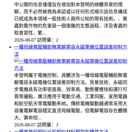
中公開的信息僅僅旨在增加對本發明的總體背景的理
解，而不必然被視為承認或以任何形式暗示該信息構成
已經成為本領域一般技術人員所公知的現有技術。、害
蟲對農作物的危害是一個復雜的生態過程，涉及害蟲的
取食習性、繁...
2026-08-07
訪問量：2
一種母線電壓輔助無電解電容永磁電機位置誤差抑制方
法
本發明屬于電機控制，具體涉及一種母線電壓輔助無電
解電容永磁電機位置誤差抑制方法。背景技術、永磁同
步電機具有功率密度高、效率高、動態響應快和運行可
靠等優點，廣泛應用于電動交通、工業伺服、家用電器
和航空航天等電驅動系統。傳統電機驅動器通常采用大
容量電解電容穩定直流母線電壓，但電解電容存在體積
大、壽命短...
2026-08-07
訪問量：3
一種高幾何相似比的相似材料模型的構建方法