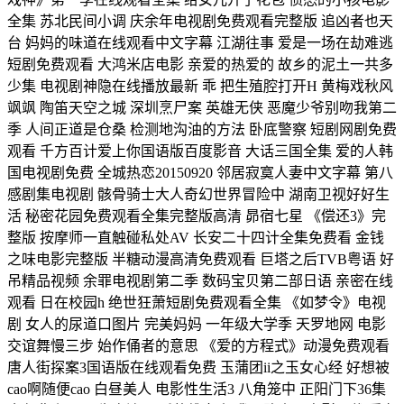
全集 苏北民间小调 庆余年电视剧免费观看完整版 追凶者也天
台 妈妈的味道在线观看中文字幕 江湖往事 爱是一场在劫难逃
短剧免费观看 大鸿米店电影 亲爱的热爱的 故乡的泥土一共多
少集 电视剧神隐在线播放最新 乖 把生殖腔打开H 黄梅戏秋风
飒飒 陶笛天空之城 深圳烹尸案 英雄无侠 恶魔少爷别吻我第二
季 人间正道是仓桑 检测地沟油的方法 卧底警察 短剧网剧免费
观看 千方百计爱上你国语版百度影音 大话三国全集 爱的人韩
国电视剧免费 全城热恋20150920 邻居寂寞人妻中文字幕 第八
感剧集电视剧 骸骨骑士大人奇幻世界冒险中 湖南卫视好好生
活 秘密花园免费观看全集完整版高清 昴宿七星 《偿还3》完
整版 按摩师一直触碰私处AV 长安二十四计全集免费看 金钱
之味电影完整版 半糖动漫高清免费观看 巨塔之后TVB粤语 好
吊精品视频 余罪电视剧第二季 数码宝贝第二部日语 亲密在线
观看 日在校园h 绝世狂萧短剧免费观看全集 《如梦令》电视
剧 女人的尿道口图片 完美妈妈 一年级大学季 天罗地网 电影
交谊舞慢三步 始作俑者的意思 《爱的方程式》动漫免费观看
唐人街探案3国语版在线观看免费 玉蒲团ii之玉女心经 好想被
cao啊随便cao 白昼美人 电影性生活3 八角笼中 正阳门下36集