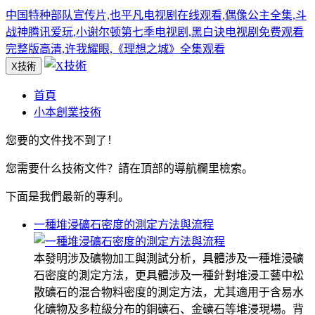
中国特种部队宣传片,也平凡电视剧在线观看,偶像公主全集,斗
战神腾讯爱玩,小谢尔顿第七季电视剧,黑白诀电视剧免费观看
完整版高清,许我耀眼,《理想之城》全集观看
X技術
首頁
小本創業技術
您要的文件找不到了！
您需要什么技術文件？請在頂部的導航欄里檢索。
下面是我們最新的專利。
一種堆浸礦石密度的測定方法與流程
本發明涉及礦物加工與測試分析，具體涉及一種堆浸礦
石密度的測定方法，更具體涉及一種針對堆浸工藝中松
散礦石的混合物料密度的測定方法，尤其適用于含易水
化礦物及多粒級分布的銅礦石、金礦石等堆浸現場。背