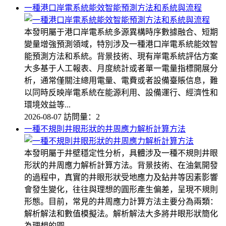
一種港口岸電系統能效智能預測方法和系統與流程
本發明屬于港口岸電系統多源異構時序數據融合、短期
變量增強預測領域，特別涉及一種港口岸電系統能效智
能預測方法和系統。背景技術、現有岸電系統評估方案
大多基于人工報表、月度統計或者單一電量指標開展分
析，通常僅關注總用電量、電費或者設備臺賬信息，難
以同時反映岸電系統在能源利用、設備運行、經濟性和
環境效益等...
2026-08-07
訪問量：2
一種不規則井眼形狀的井周應力解析計算方法
本發明屬于井壁穩定性分析，具體涉及一種不規則井眼
形狀的井周應力解析計算方法。背景技術、在油氣開發
的過程中，真實的井眼形狀受地應力及鉆井等因素影響
會發生變化，往往與理想的圓形產生偏差，呈現不規則
形態。目前，常見的井周應力計算方法主要分為兩類：
解析解法和數值模擬法。解析解法大多將井眼形狀簡化
為理想的圓...