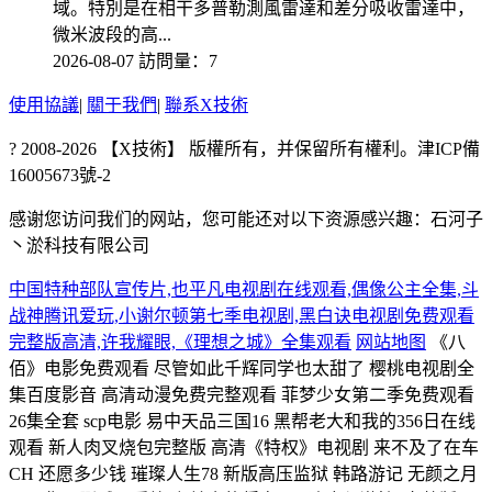
域。特別是在相干多普勒測風雷達和差分吸收雷達中，
微米波段的高...
2026-08-07
訪問量：7
使用協議
|
關于我們
|
聯系X技術
? 2008-2026 【X技術】 版權所有，并保留所有權利。津ICP備
16005673號-2
感谢您访问我们的网站，您可能还对以下资源感兴趣：石河子
丶淤科技有限公司
中国特种部队宣传片,也平凡电视剧在线观看,偶像公主全集,斗
战神腾讯爱玩,小谢尔顿第七季电视剧,黑白诀电视剧免费观看
完整版高清,许我耀眼,《理想之城》全集观看
网站地图
《八
佰》电影免费观看 尽管如此千辉同学也太甜了 樱桃电视剧全
集百度影音 高清动漫免费完整观看 菲梦少女第二季免费观看
26集全套 scp电影 易中天品三国16 黑帮老大和我的356日在线
观看 新人肉叉烧包完整版 高清《特权》电视剧 来不及了在车
CH 还愿多少钱 璀璨人生78 新版高压监狱 韩路游记 无颜之月