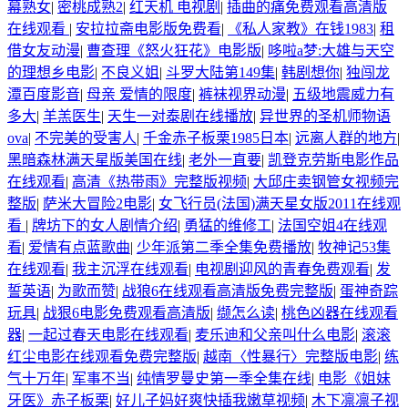
幕熟女
|
密桃成熟2
|
红天机 电视剧
|
插曲的痛免费观看高清版
在线观看
|
安拉拉斋电影版免费看
|
《私人家教》在钱1983
|
租
借女友动漫
|
曹查理《怒火狂花》电影版
|
哆啦a梦:大雄与天空
的理想乡电影
|
不良义姐
|
斗罗大陆第149集
|
韩剧想你
|
独闯龙
潭百度影音
|
母亲 爱情的限度
|
裤袜视界动漫
|
五级地震威力有
多大
|
羊羔医生
|
天生一对泰剧在线播放
|
异世界的圣机师物语
ova
|
不完美的受害人
|
千金赤子板栗1985日本
|
远离人群的地方
|
黑暗森林满天星版美国在线
|
老外一直要
|
凯登克劳斯电影作品
在线观看
|
高清《热带雨》完整版视频
|
大邱庄卖钢管女视频完
整版
|
萨米大冒险2电影
|
女飞行员(法国)满天星女版2011在线观
看
|
牌坊下的女人剧情介绍
|
勇猛的维修工
|
法国空姐4在线观
看
|
爱情有点蓝歌曲
|
少年派第二季全集免费播放
|
牧神记53集
在线观看
|
我主沉浮在线观看
|
电视剧迎风的青春免费观看
|
发
誓英语
|
为歌而赞
|
战狼6在线观看高清版免费完整版
|
蛋神奇踪
玩具
|
战狠6电影免费观看高清版
|
缬怎么读
|
桃色凶器在线观看
器
|
一起过春天电影在线观看
|
麦乐迪和父亲叫什么电影
|
滚滚
红尘电影在线观看免费完整版
|
越南〈性暴行〉完整版电影
|
练
气十万年
|
军事不当
|
纯情罗曼史第一季全集在线
|
电影《姐妹
牙医》赤子板栗
|
好儿子妈好爽快插我嫩草视频
|
木下凛凛子视