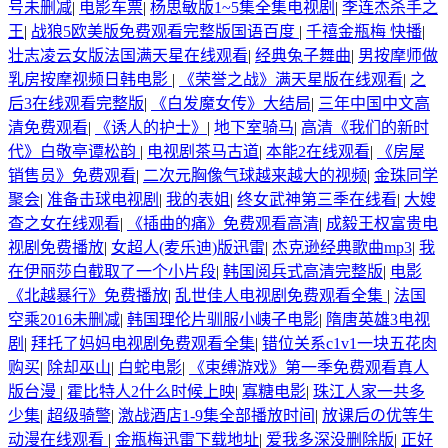
号未删减
|
电影车票
|
杨思敏版1~5集全集电视剧
|
李连杰杀手之
王
|
战狼5欧美版免费观看完整版国语百度
|
千禧金瓶梅 快播
|
壮志凌云女版法国满天星在线观看
|
经典兔子舞曲
|
男按摩师做
乳房按摩视频日韩电影
|
《荣誉之战》满天星版在线观看
|
之
后3在线观看完整版
|
《白发魔女传》大结局
|
三年中国中文高
清免费观看
|
《诱人的护士》
|
地下室骑马
|
高清《我们的新时
代》白敬亭谭松韵
|
电视剧茶马古道
|
本能2在线观看
|
《房屋
销售员》免费观看
|
二次元胸像气球越来越大的视频
|
金珠同学
聚会
|
准备击球电视剧
|
我的表姐
|
终女武神第三季在线看
|
大嫂
查之女在线观看
|
《插曲的痛》免费观看高清
|
成毅王权富贵电
视剧免费播放
|
女超人(麦乐迪)版迅雷
|
杰克逊经典歌曲mp3
|
我
在伊丽莎白截取了一个小片段
|
韩国阅兵式高清完整版
|
电影
《北越暴行》免费播放
|
乱世佳人电视剧免费观看全集
|
法国
空乘2016未删减
|
韩国理伦片驯服小峓子电影
|
隋唐英雄3电视
剧
|
拜托了妈妈电视剧免费观看全集
|
错位关系c1v1一块五花肉
购买
|
除却巫山
|
白蛇电影
|
《束缚游戏》第一季免费观看真人
版台漫
|
霍比特人2什么时候上映
|
寡糖电影
|
珠江人家一共多
少集
|
超级骑警
|
激战酒店1-9集全部播放时间
|
放课后の优等生
动漫在线观看
|
金瓶梅迅雷下载地址
|
爱我多深没删除版
|
正好