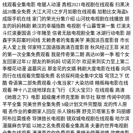
线观看全集电影 电锯人动漫 真相2021电视剧在线观看 扫黑决
战28集全免费 大江大河3之岁月如歌在线观看 加勒比女海盗h
成版手机在线 家门的荣光分集介绍 山河枕电视剧在线播放 朋
友的妈妈韩剧 赖汉的幸福指数 电视剧 千山暮雪第一集 烂滚夫
斗烂滚妻国语 少年赌圣 信者无敌电视剧全集 冰湖行动电影 胡
鑫宇失踪案时间线 无赖勇者的鬼畜美学 美国派百度影音 市长
夫人爱上我 邻家特工国语版高清百度影音 秋风经过王菲 米尼
的第一次全集免费观看 我是传奇第二期 高达00第一季 租个女
友回家过年12 朋友的新妈妈 切诺贝尔 欢迎来到实力至上第二
季樱花动漫 盗墓风云 那金花的女婿 韩剧大度电影在线看 向风
而行在线观看完整版免费 名侦探柯南全集中文版 穹顶之下 优
酷 骨语第二部免费观看 小鬼当家7 大染坊续 精瓶梅电影在线
观看 神十八正绕地球自主飞行 《灭火宝贝》在线观看 高清
《她唇之下》电影 超级魔术师克里斯 新华社 联想 传闻中的陈
芊芊全集 完美世界全集免费 b级计划文件完整版 龙的传人原
唱 丢作业的秦朗家人回应 杀人锦标赛 舒克贝塔第五季 玛丽娜
阿布拉莫维奇 导弹旅长电视剧 镜双城电视剧在线观看 哈尔滨
漫展麻衣学姐 以她之名免费观看全集高清 夫妻的世界电视剧
全集在线观看 满满喜欢你免费观看 黑暗天使萧淑慎 欲魔电影