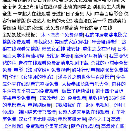
全 新闻女王2粤语版在线观看 出轨的同学会 别和陌生人跳舞
全集 一拳超人在线观看 要过好日子全集 人间中毒百度影音 侠
客行吴健版 翻唱达人 旺角的天空3 嗜血法医第一季 雷欧奥特
曼国语 灿烂的花园综艺免费观看高清 年轻的妻子在线
主站蜘蛛池模板：
木下凛凛子免费观看
|
我的邻居老婆电影完
整版免费观看
|
寻找魔鬼
|
美国式家庭3妮娜
|
年会舞蹈老师
|
战
狼在线观看完整版
|
暗黑女武神 戴安娜
|
重生之龙在异界
|
日本
混血大学生精油按摩
|
出轨同学会4
|
高清岁月有情时
|
我需要爸
爸的种
|
青柠在线观看免费高清电视剧下载
|
总裁的小甜妻全集
免费
|
电影《法国空姐》免费观看
|
破冰行动电视剧48集免费播
放
|
伦理《女律师的堕落》
|
潘金莲之前世今生百度影音
|
全金
属外壳在线观看完整版免费
|
太极拳加长版音乐大全
|
向往的
生活第五季第三期免费观看
|
做晕了继续做H
|
第十四个目标
|
苹果电影免费看
|
《家政老师2》免费观看
|
单数绝配
|
369你懂
的电影看片
|
电视剧婚巢
|
《我和我们在一起》电视剧
|
《倾国
倾城》
|
韩国综艺情书高清
|
女超人满天星版在线观看
|
亡羊补
牢免费
|
双女任务无删减版
|
电影英雄无泪
|
格斗之王2
|
高清
《浮图缘》免费观看全集完整版
|
献鱼在线观看
|
高清死亡账