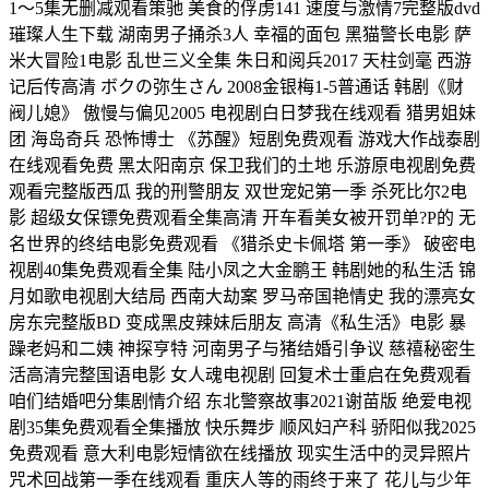
1～5集无删减观看策驰 美食的俘虏141 速度与激情7完整版dvd
璀璨人生下载 湖南男子捅杀3人 幸福的面包 黑猫警长电影 萨
米大冒险1电影 乱世三义全集 朱日和阅兵2017 天柱剑毫 西游
记后传高清 ボクの弥生さん 2008金银梅1-5普通话 韩剧《财
阀儿媳》 傲慢与偏见2005 电视剧白日梦我在线观看 猎男姐妹
团 海岛奇兵 恐怖博士 《苏醒》短剧免费观看 游戏大作战泰剧
在线观看免费 黑太阳南京 保卫我们的土地 乐游原电视剧免费
观看完整版西瓜 我的刑警朋友 双世宠妃第一季 杀死比尔2电
影 超级女保镖免费观看全集高清 开车看美女被开罚单?P的 无
名世界的终结电影免费观看 《猎杀史卡佩塔 第一季》 破密电
视剧40集免费观看全集 陆小凤之大金鹏王 韩剧她的私生活 锦
月如歌电视剧大结局 西南大劫案 罗马帝国艳情史 我的漂亮女
房东完整版BD 变成黑皮辣妹后朋友 高清《私生活》电影 暴
躁老妈和二姨 神探亨特 河南男子与猪结婚引争议 慈禧秘密生
活高清完整国语电影 女人魂电视剧 回复术士重启在免费观看
咱们结婚吧分集剧情介绍 东北警察故事2021谢苗版 绝爱电视
剧35集免费观看全集播放 快乐舞步 顺风妇产科 骄阳似我2025
免费观看 意大利电影短情欲在线播放 现实生活中的灵异照片
咒术回战第一季在线观看 重庆人等的雨终于来了 花儿与少年