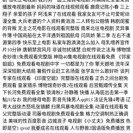
播放电视剧最新 妈妈的味道在线视频观看 鹿鼎记陈小春 三上
翔子 亲爱的孩子 阿浅来了在线观看 我家女友可不止可爱呢动
漫全集 大兵老婆的个人资料黄涓涓 二人转包公赔情 韩剧闺蜜
的背叛 无主之花电影在线观看完整版 南来北往电视剧 灵异事
件簿 中国商船在太平洋遇到祖国航母 闫凤娇 第二季 左右不逢
源第四季 快乐至上电影 私家车跑滴滴怎么加入 母乳喂养宣传
片10分钟 唐朝禁宫风月 非诚勿扰储慧 白蛇传说之法海 博物馆
奇妙夜1免费观看完整版 神隐40集电视剧在线观看免费 《邻家
姐姐》免费观看电视剧中字 一切都是为了你 擎天撼地 流年深
深深短剧大结局 暑假作业赶工名场面 张学友什么歌好听 谈判
专家在线观看 《印度空姐》完整版在线观看 正负之间台剧免
费观看 皇家猎杀 博物馆奇妙夜2在线观看 后宫甄嬛传全集 天
下长河免费观看全集 锁清秋2 孙静雅 快播 从海底出击第一季
鮎川なお 我的继母电影 影音先锋男人qq813 法证先锋4粤语 辽
粤大战徐杰怒吼张镇麟 扫黑风暴电视剧全集 动漫在线观看鬼
父完整版动漫 司藤电视剧免费观看全集 格力空调制热正确调
法 美味的性百度影音 边城浪子 电视剧《小丈夫》免费播放 色
即是空1 qvod 我要成名在线观看 人与野兽2国语版免费播放 男