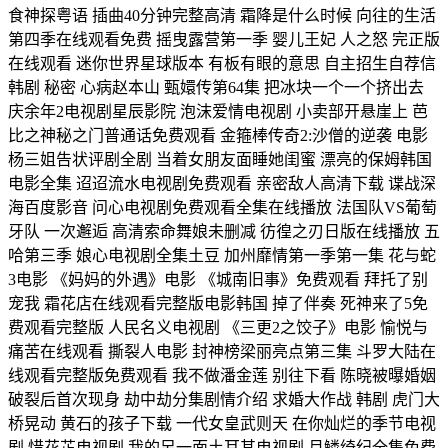
食神探粤语 插曲40分钟完整高清 霜降是什么时候 向往的生活
第四季在线观看免费 摇曳露营第一季 婴儿王妃 人之怒 完正版
在线观看 迷你世界星球版本 有板有眼的意思 自主招生自荐信
韩剧 秘密 心病赵本山 甄嬛传第64集 把冰块一个一个挤出去
庆余年2电视剧星辰影院 泡沫爱情电视剧 小卖部开悬崖上 芭
比之神秘之门普通话免费观看 金箍棒传奇2:沙僧的逆袭 电影
杨三姐告状评剧全剧 当着女朋友面睡她闺蜜 漂亮的保姆韩国
电影全集 迢迢流水电视剧免费观看 亲密敌人高清下载 谍战深
海百度影音 问心电视剧免费观看全集在线播放 法国队VS葡萄
牙队 一次邂逅 高清索命舞娘未删减 彷徨之刃日版在线播放 五
哈第三季 娘心电视剧全集土豆 加州靡情第一季第一集 花与蛇
3电影 《妈妈的外遇》电影 《城南旧事》免费观看 拜托了别
宠我 霜花店在线观看完整版电影韩国 掉了伴奏 死神来了5免
费观看完整版 人民名义电视剧 《三更2之饺子》电影 愉悦与
痛苦在线观看 撕裂人电影 封神榜梁丽亮点第三集 斗罗大陆在
线观看完整版免费观看 我不做潘金莲 别往下看 陈晓被曝婚姻
破裂后首次现身 劫中劫分集剧情介绍 求婚大作战 韩剧 虎门大
桥晃动 黄石的孩子下载 一代女皇武则天 在你灿烂的季节电视
剧 惜花芷电视剧 我的另一面土耳其电视剧 月鳞绮纪全集免费