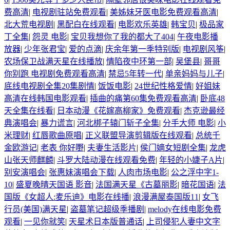
费高清
|
电视剧驻站免费观看
|
美姊妹牙医电影免费观看高清
|
北大荒电视剧
|
黑配白在线观看
|
电影欢乐英雄
|
韩宝贝
|
极品家
丁全集
|
怨灵 电影
|
宝贝我想你了我的都大了404
|
午夜电影播
放器
|
少年张君宝
|
爱的点滴
|
庆余年第一季特别版
|
电视剧风筝
|
农场保卫战满天星在线播放
|
情陷夜中环第一部
|
吴堡县
|
哥哥
你别跑 电视剧免费观看高清
|
禁忌5年转一代
|
单亲妈妈与儿子
|
底线电视剧全集20集剧情
|
饭饭电影
|
24世纪性格爱情
|
好姐妹
高清在线韩国电影观看
|
插曲的痛第60集免费观看高清
|
卧底48
天全集在线看
|
日本动漫《花嫁高柳家》免费观看
|
杰克逊最经
典演唱会
|
暴力谎言
|
河北梆子辕门斩子全集
|
分手大师 电影
|
小
米理财
|
红唇歌曲原唱
|
正义联盟导演剪辑版在线观看
|
总统千
金欧游记
|
老表 你好嘢
|
夫妻生活影片
|
侯门嫡女短剧全集
|
龙虎
山张天师麒麟
|
斗罗大陆动漫在线观看免费
|
年轻的小婕子A片
|
别安演唱会
|
张惠妹演唱会下载
|
人肉市场电影
|
公之浮中字1-
10
|
盛夏晚晴天国语 影音
|
法国满天星《古墓丽影
|
暗花国语
|
法
国版《女超人:麦乐迪》电影在线播
|
浪漫满屋泰国版11
|
女飞
行员(美国)满天星
|
盗墓笔记超级季播剧
|
melody在线电影免费
观看
|
一见你就笑
|
天星术日本版普通话
|
上司侵犯人妻中文字