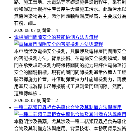
路、施工營地、水電站等基礎設施建設過程中，采石制
砂和混凝土攪拌生產會產生大量施工污水。此類污水以
無機污染物為主，懸浮固體顆粒濃度極高，主要成分為
石粉、細...
2026-08-07
訪問量：4
電梯層門間隙安全的智能檢測方法與流程
本申請涉及電梯安全檢測，具體涉及電梯層門間隙安全
的智能檢測方法。背景技術、在電梯安全檢測領域，層
門在承受規定檢測力時保持關閉的能力是評估電梯運行
安全的關鍵指標。現有的層門間隙檢測通常依賴人工經
驗選擇施力位置，并借助彈簧拉力計施加檢測力，再使
用塞尺或游標卡尺等接觸式工具測量門縫間隙。然而，
這種傳統檢...
2026-08-07
訪問量：2
一種二萜類昆蟲拒食先導化合物及其制備方法與應用
本發明涉及醫藥，尤其涉及一種二萜類昆蟲拒食先導化
合物及其制備方法與應用。背景技術、本發明背景技術