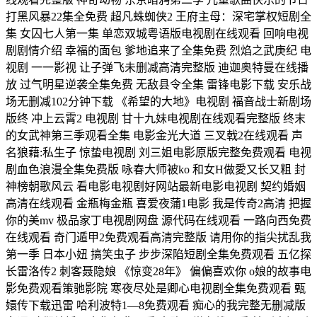
打黑风暴22集全免费 超凡蛛蜘侠2 王府主母：深宅掌权短剧全
集 女囚七人第一集 单恋双城粤语版电视剧在线观看 回响电视
剧剧情介绍 幸福的面包 爹地追来了全集免费 烈焰之武庚纪 电
视剧 一一影视 让子弹飞未删减高清完整版 迪迦奥特曼在线播
放 过气明星逆袭全集免费 无敌县令全集 雷锋电影下载 安乐战
场无删减102分钟下载 《希望的大地》电视剧 福音战士新剧场
版终 冲上云霄2 电视剧 甘十九妹电视剧在线观看完整版 终末
的女武神第三季观看全集 电影金光大道 三叉戟2在线观看 声
名狼藉:私生子 惊蛰电视剧 刘三姐电影原版完整免费观看 电视
剧血色浪漫全集免费版 咏春大师被ko 和女H做愛又长又粗 封
神榜朝歌风云 看电影电视剧好网站最新电影电视剧 契约婚姻
高清在线观看 金瓶梅金瓶 喜爱夜蒲1电影 我是传奇2高清 把握
你的美mv 极品家丁电视剧网盘 源代码在线观看 一路向西免费
在线观看 奇门遁甲2免费观看高清完整版 请用你的指尖扰乱我
第一季 日本小妞 搞笑虫子 步步深陷短剧全集免费观看 五亿探
长雷洛传2 刺客聂隐娘 《惊变28年》 偏偏喜欢你 o娘的故事电
影免费观看策驰影院 寒夜尽处是卿心电视剧全集免费观看 甄
嬛传下载迅雷 哈利波特1—8免费观看 痴心的我完整无删减版