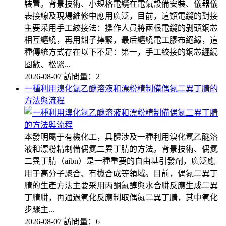
裝置。背景技術、小規格電纜在電氣設備安裝、儀器儀
表接線及現場維修中應用廣泛，目前，這類電纜的對接
主要采用手工絞接法：操作人員將兩根電纜的剝頭銅芯
相互纏繞，再用鉗子擰緊，最后纏繞電工膠布絕緣，這
種傳統方式存在以下不足：第一，手工絞接的銅芯纏繞
圈數、松緊...
2026-08-07
訪問量：2
一種利用溴化氫乙醚溶液和漂粉精制備偶氮二異丁腈的
方法與流程
本發明屬于有機化工，具體涉及一種利用溴化氫乙醚溶
液和漂粉精制備偶氮二異丁腈的方法。背景技術、偶氮
二異丁腈（aibn）是一種重要的自由基引發劑，廣泛應
用于高分子聚合、有機合成等領域。目前，偶氮二異丁
腈的生產方法主要采用丙酮氰醇與水合肼反應生成二異
丁腈肼，再通過氧化反應制取偶氮二異丁腈，其中氧化
步驟主...
2026-08-07
訪問量：6