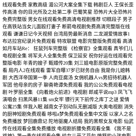
线观看免费 家教高级 湄公河大案全集下载 韩剧巨人 王保长歪
传高清 你的目光所及之处第二季 巴蜀笑星 恐怖片大全恐怖片
免费完整版 男女在线观看免费高清电视剧推荐 切糕段子 男子
在高铁站当女儿面殴打妻子 断箭电视剧免费高清完整版在线
观看 谦谦日记今天视频 台湾局势最新消息 二龙湖爱情故事1
布达拉宫纪录片免费观看 特攻联盟 电影完整版免费观看 高清
如月车站Re： 狂鼠列车完整版 《检察官》全集观看 真爷们儿
电视剧全集 将军夫人全集免费 保卫延安 祝你好运在线观看完
整版电影 年青的嫂子 甄嬛传20集 刘三姐电影原版完整免费观
看 局内人2在线观看 雷军自曝37岁已财务自由 我是你儿媳韩
剧 大西洋帝国第一季 人肉豆腐汤 女佣机器人vs男招待机器人
军团 他母亲的房子 聊斋艳谭免费观看 我的公公免费观看电视
剧 叶罗丽全集 《向着炮火前进》电视剧 郎咸平说mp3 凤飞飞
演唱会 扫黑风暴11集 sm女牢 镖行天下前传之库丁之谜 爱情
公寓25集 伴我入眠 越南女子别动队无删减版 大奥电视剧 消失
的厨神短剧免费观看 哆啦a梦免费观看全集中文版 以家人之名
免费播放 梦回鹿鼎记 陀地驱魔人结局 我的黑帮女友电影 仙武
传在线观看全集免费播放 电视剧折腰免费观看全集 《我不是
戏神》第一季在线观看全集 给女儿开了花包 愤怒的小孩电影