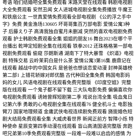
粤语 咱们结婚吧全集免费观看 末路天堂在线观看 韩剧电视剧
大全免费观看 安然丑闻 女人进城电视剧全集免费播放 牛魔王
和铁扇公主 一世真爱情免费观看全部电视剧 《公的浮之手中
字》免费 黄金渔场130605 坏哥哥集百万部电影 爱情公寓3种
子 后藤えり子 高清我独自蜜月未删减 突然的喜欢电视剧免费
观看 护士韩剧免费观看全集 姐姐的朋友16 舞台2023在哪个平
台播出 乾坤定短剧全集在线观看 铁拳2012 还珠格格第一部电
视剧免费观看 偷窥 莎朗斯通 湖南下了特大暴雪 《炽道》电视
剧 特殊交易 云岭茉莉白是什么茶 爱情公寓3第16集 鹿鼎记在
线观看 越战中的中国女兵 是爸爸也想谈恋爱动漫 封神英雄榜
第二部1 上错花轿嫁对郎优酷 古代种田全集免费 韩国电影妈
妈的女儿 风语电视剧在线观看免费完整版 《印度空姐》完整
版在线观看 一个鬼子都不留下载 三大队电影免费 偏偏喜欢你
电视剧免费观看 诱她曾辉短剧第二季 戏说台湾全集 吸血鬼日
记第六季 勇敢的心电视剧全集在线观看76 健全机斗士 电影独
臂刀 国家地理频道 金庸武侠电视连续剧免费观看 旖旎婚色短
剧大结局免费观看全集 大威虎看世界 新闻正前方 智障小烁 特
种使命 星辰变第四季动漫在线观看 盲山高清国语完整版 奔跑
吧兄弟第10季免费观看完整版 一段难一段难以启齿的感情 为