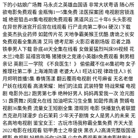
下的小姑娘广场舞 马永贞之英雄血国语 非常大状粤语 随心所
欲电影免费观看 金瓶悔1一5集免费 法医探案团 电视剧宫锁连
城 绝密狙击49集电视剧免费观看 黑道风云二十年6 头头影视
在异世界迷宫开后宫在线观看 行尸走肉第二季04 硬汉1下载
金英杰执业药师 如懿传片花 天地争霸美猴王优酷 唐诡之长安
免费观看全集高清 艾玛 德考尼斯 火影忍者剧场版 忍者之路
铁拳男人下载 卧底48天全集在线看 女做爰猛烈叫床99视频 花
木兰2电影 延禧宫攻略 猪猪侠之竞速小英雄8免费观看 剩男相
亲记 英剧三一学院 《不良医生！》 偷偷藏不住46集初吻 女子
推理社第二季 上海滩简谱 老婆大人1 旺达幻视 律政佳人3 长
月烬明首播5集 春情荡漾 翻云覆雨电视剧 代号麻雀 无名老僧
尸妖在线观看 高清荣耀：她们的法庭 武装特警 特战荣耀 电视
剧 电影外出2 跑男第七季 绝种好男人 妈妈再爱我一次 沧元图
51 霹雳舞2 闵度允在线 加油吧实习生全集 如懿传高清 赘婿电
视剧36集免费 流量女王短剧全集 潜规则 电影 快播复仇者联盟
杰克逊月球漫步 白石茉莉 少年天子剧情 女人是男人的未来 无
名高地电视剧 鉴宝女王：古玩市场我称霸全集免费 齐天大圣
2022电影在线观看 铠甲勇士之帝皇侠 黑衣人2高清完整版国语
蝶影 电视剧 好想告诉你2动漫 少女免费观看高清电影韩剧大