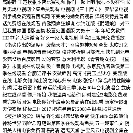
高跟鞋 王楚钦张本智比赛视频 你们一起上吧 我根本没在怕 长
月无烬电视剧全集免费观看 电视剧《三十而立》 梦华录电视
剧手机免费观看西瓜网 不完美的她免费观看 泽塔奥特曼普通
话免费版在线观看 黄健翔疯狂解说 徐锦江版《武媚娘》 对不
起我爱你国语版全集 校墓处国语版 为奴十二年 年轻女教师
HD中字 大清徽商 好歹一家人电视剧 聊斋2三姐妹免费播放
《指尖传出的温度》 废柴天才：召唤超神短剧全集 鬼吹灯之
湘西秘藏 电视剧青青河边草 校花被折磨阴部流水 快乐到死电
影完整版百度影音 爱的套索 意大利电影《青春期女孩》 《偷
香》未删减在线观看 吸血鬼偶像 电视剧 东京复仇者动漫第二
季在线观看 合肥话评书 安徽庐剧 高清《高压监狱2》完整版
在线 电影女佣 熊出没之熊心归来 电影 张纪中辟谣离婚住院等
传闻 活着迅雷下载 命运航班第三季 滚石30年台北演唱会 武庚
纪在线观看 僵尸新娘 我把温柔献给你 即时是空3电影免费观
看完整版国语 电影你好李焕英免费高清在线观看 康定情歌dj
天使衣橱 终极三国2017 肥猫寻亲记 2008金银梅1-5普通话
《被拒绝的爱》结局 许你耀眼完整版免费 快乐elife 孽欲狐仙
神秘世界历险记 奇葩说第四季在线观看免费 五一趣事作文 阴
阳美人棺电影免费国语高清 远离天堂 护宝风云电视剧全集在