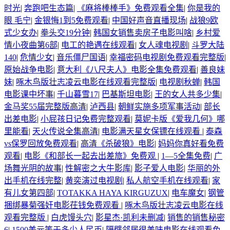
时光
|
奔跑吧生态篇
|
《麻将棒棒手》免费观看全集
|
你是我的
眼 毛宁
|
金银悔1到5免费观看
|
中国好声音直播现场
|
战狼9欧
式少女办
|
拳头交19分钟
|
韩国女销售卖房子电影叫啥
|
乡村爱
情小夜曲第6部
|
电工的艳遇在线观看
|
女人魂电视剧
|
斗罗大陆
140
|
危情少女
|
音乐僵尸国语
|
幸福密码电视剧免费观看完整版
|
原始战争电影
|
意大利《八尺夫人》电影全集免费观看
|
善良妹
妹
|
啄木鸟版壮志凌云电影在线观看完整版
|
电视剧秋蝉
|
韩国
电影课中坏事
|
千山暮雪17
|
巴基斯坦电影
|
王的女人共多少集
|
金马奖55届完整版高清
|
泸西县
|
朝鲜实施多项军事活动
|
部长
出差电影
|
小屁孩日记免费完整观看
|
莫妮卡版《爱我几何》哪
里能看
|
天火传说全集高清
|
电影满天星女保镖在线观看
|
泰森
vs保罗回放免费观看
|
高清《杀破狼》电影
|
妈妈你真好看免费
观看
|
电影《和部长一起去出差旅》免费观
|
1—5全集免费
|
广
场舞光阴的故事
|
性解密之大牛影库
|
影子爱人电影
|
华丽的外
出手机在线完整
|
黄奕演过电视剧
|
私人航空手机在线观看
|
家
有儿女第四部
|
TOTAKKA HAYA KIRGUZUX
|
电车魔女
|
钢管
捆绑暴菊强奸电影茌钱免费观看
|
啄木鸟版壮志凌云电影在线
观看完整版
|
白虎馒头穴
|
影星杰·凯利未删减
|
销售的销售秘密
6
|
1500美元等于多少人民币
|
隔壁邻居很美味电影在线观看免