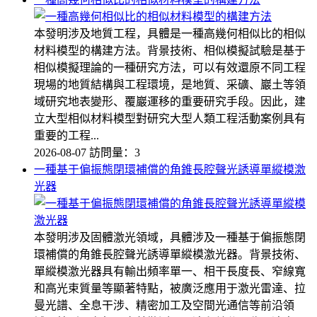
本發明涉及地質工程，具體是一種高幾何相似比的相似
材料模型的構建方法。背景技術、相似模擬試驗是基于
相似模擬理論的一種研究方法，可以有效還原不同工程
現場的地質結構與工程環境，是地質、采礦、巖土等領
域研究地表變形、覆巖運移的重要研究手段。因此，建
立大型相似材料模型對研究大型人類工程活動案例具有
重要的工程...
2026-08-07
訪問量：3
一種基于偏振態閉環補償的角錐長腔聲光誘導單縱模激
光器
本發明涉及固體激光領域，具體涉及一種基于偏振態閉
環補償的角錐長腔聲光誘導單縱模激光器。背景技術、
單縱模激光器具有輸出頻率單一、相干長度長、窄線寬
和高光束質量等顯著特點，被廣泛應用于激光雷達、拉
曼光譜、全息干涉、精密加工及空間光通信等前沿領