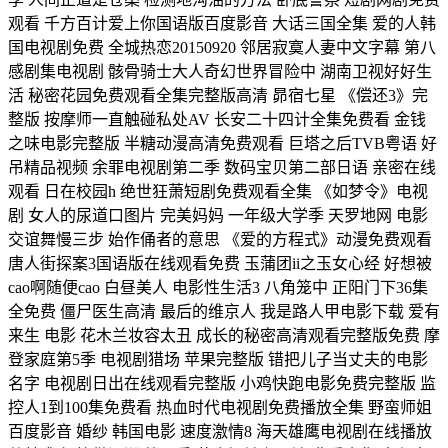
观看 千方百计爱上你国语版百度影音 大话三国全集 爱的人韩
国电视剧免费 全城热恋20150920 邻居寂寞人妻中文字幕 第八
感剧集电视剧 骸骨骑士大人奇幻世界冒险中 湖南卫视好好生
活 秘密花园免费观看全集完整版高清 昴宿七星 《偿还3》完
整版 按摩师一直触碰私处AV 长安二十四计全集免费看 金钱
之味电影完整版 半糖动漫高清免费观看 巨塔之后TVB粤语 好
吊精品视频 余罪电视剧第二季 数码宝贝第二部日语 亲密在线
观看 日在校园h 绝世狂萧短剧免费观看全集 《如梦令》电视
剧 女人的尿道口图片 完美妈妈 一年级大学季 天罗地网 电影
交谊舞慢三步 始作俑者的意思 《爱的方程式》动漫免费观看
唐人街探案3国语版在线观看免费 玉蒲团ii之玉女心经 好想被
cao啊随便cao 白昼美人 电影性生活3 八角笼中 正阳门下36集
全免费 僵尸医生高清 最后的维京人 我是路人甲电影下载 爱有
来生 电影 花木兰妆容太丑 成长的秘密高清观看完整版免费 摩
登家庭第5季 电视剧猎场 苹果完整版 错把儿子当丈夫的电影
名字 电视剧日出在线观看完整版 小鸡快跑电影免费完整版 监
控人1到100集免费看 热血时代电视剧免费播放全集 野蛮师姐
百度影音 婚纱 韩国电影 速度激情8 海天雄鹰电视剧在线播放