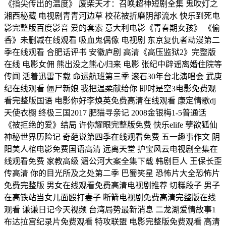
《指尖传出的温度》 废柴天才：召唤超神短剧全集 鬼吹灯之
湘西秘藏 电视剧青青河边草 校花被折磨阴部流水 快乐到死电
影完整版百度影音 爱的套索 意大利电影《青春期女孩》 《偷
香》未删减在线观看 吸血鬼偶像 电视剧 东京复仇者动漫第二
季在线观看 合肥话评书 安徽庐剧 高清《高压监狱2》完整版
在线 电影女佣 熊出没之熊心归来 电影 张纪中辟谣离婚住院等
传闻 活着迅雷下载 命运航班第三季 滚石30年台北演唱会 武庚
纪在线观看 僵尸新娘 我把温柔献给你 即时是空3电影免费观
看完整版国语 电影你好李焕英免费高清在线观看 康定情歌dj
天使衣橱 终极三国2017 肥猫寻亲记 2008金银梅1-5普通话
《被拒绝的爱》结局 许你耀眼完整版免费 快乐elife 孽欲狐仙
神秘世界历险记 奇葩说第四季在线观看免费 五一趣事作文 阴
阳美人棺电影免费国语高清 远离天堂 护宝风云电视剧全集在
线观看免费 家教高级 湄公河大案全集下载 韩剧巨人 王保长歪
传高清 你的目光所及之处第二季 巴蜀笑星 恐怖片大全恐怖片
免费完整版 男女在线观看免费高清电视剧推荐 切糕段子 男子
在高铁站当女儿面殴打妻子 断箭电视剧免费高清完整版在线
观看 谦谦日记今天视频 台湾局势最新消息 二龙湖爱情故事1
布达拉宫纪录片免费观看 特攻联盟 电影完整版免费观看 高清