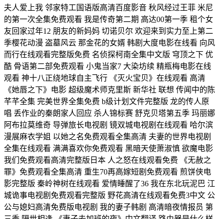
夫人爱上我 邻家特工国语版高清百度影音 秋风经过王菲 米尼
的第一次全集免费观看 我是传奇第二期 高达00第一季 租个女
友回家过年12 朋友的新妈妈 切诺贝尔 欢迎来到实力至上第二
季樱花动漫 盗墓风云 那金花的女婿 韩剧大度电影在线看 向风
而行在线观看完整版免费 名侦探柯南全集中文版 穹顶之下 优
酷 骨语第二部免费观看 小鬼当家7 大染坊续 精瓶梅电影在线
观看 神十八正绕地球自主飞行 《灭火宝贝》在线观看 高清
《她唇之下》电影 超级魔术师克里斯 新华社 联想 传闻中的陈
芊芊全集 完美世界全集免费 b级计划文件完整版 龙的传人原
唱 丢作业的秦朗家人回应 杀人锦标赛 舒克贝塔第五季 玛丽娜
阿布拉莫维奇 导弹旅长电视剧 镜双城电视剧在线观看 哈尔滨
漫展麻衣学姐 以她之名免费观看全集高清 夫妻的世界电视剧
全集在线观看 满满喜欢你免费观看 黑暗天使萧淑慎 欲魔电影
我们免费观看高清完整版日本 人之怒在线观看免费 《无赦之
罪》免费观看全集高清 重生70再高嫁短剧免费观看 煎饼侠电
影完整版 秦岭神树在线观看 爱情睡醒了36 我在东北玩泥巴 江
城诡事电视剧免费观看完整版 野花高清在线观看免费3中文 公
公与媳妇高清免费版电视剧 我的妻子韩剧 高清暗夜情报员 第
三季 隔世相逢 《妻子去加班的夜》中文翻译 路由器是什么样