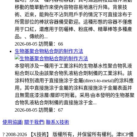
移動的簡單動作來使內容物容易地進行升降。背景技
術、近來，能夠在不沾到用戶手的情況下可直接涂布于
所需部位的棒狀容器備受歡迎。這種形態的容器不僅應
用于口紅，還應用于防曬棒、粉底棒、精華棒等多種產
品。、傳統的...
2026-08-05
訪問量：66
生物基聚合物粘合劑的制作方法
本發明涉及一種用于工業涂料的生物基水性聚合物乳液
粘合劑以及由該聚合物乳液粘合劑制備的工業涂料。該
涂料特別適用于直接施涂于金屬(direct-to-metal)的涂料應
用，其中直接施涂于金屬的涂料直接施涂于金屬表面并
且無需底漆涂層/層即可附著。采用/由本發明的生物基聚
合物乳液粘合劑制備的直接施涂于金...
2026-08-05
訪問量：67
使用協議
|
關于我們
|
聯系X技術
? 2008-2026 【X技術】 版權所有，并保留所有權利。津ICP備