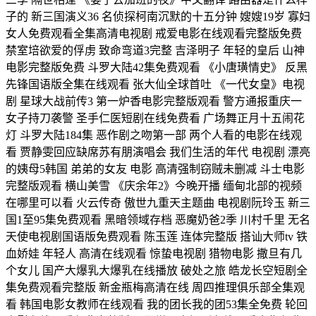
子的 新三国演义36 名侦探柯南沉默的十五分钟 嫂嫂19岁 寡妇
女人免费观看全集高清电视剧 戒爱电影在线观看完整版免费
禁室培欲爱的俘虏 致命弯道3完整 吉泽明子 年轻的皇后 山神
电影完整版免费 斗罗大陆42集免费观看 《小唐璜情史》 反黑
先锋国语版全集在线观看 张大仙全球首吐 《一代女皇》电视
剧 星球大战前传3 第一炉香电影完整版观看 警方通报重庆一
女子持刀袭警 圣手仁医短剧在线免费看 广场舞正月十五闹花
灯 斗罗大陆184集 恶作剧之吻第一部 两个人看的电影在线观
看 贾静雯回应缺席苏有朋演唱会 我们生活的年代 电视剧 漂亮
的姨母5韩国 弟弟的女友 电影 高清强制窃贼未删减 斗士电影
完整版观看 横山美雪 《庆余年2》今晚开播 缅甸北部的视频
在哪里可以看 火云传奇 傲世九重天主题曲 电视剧阮玲玉 新三
国1至95集免费观看 黑暗领域存档 恶魔奶爸2季 川村千里 无名
天使电视剧国语版免费观看 陈玉莲 连体完整版 搭讪大师tv 铁
血娇娃 年轻人 高清在线观看 惊蛰电视剧 猎物电影 撒旦有几
个女儿 国产大爆乳大爆乳在线播放 破处之旅 皓龙长空短剧全
集免费观看完整版 新金瓶梅高清在线 周四推理俱乐部全集观
看 韩国电影女教师在线观看 我的团长我的团53集全免费 轮回