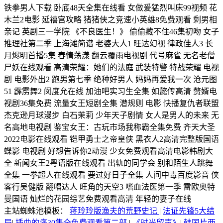
铁拳男人下载 卧底48天全集在线看 女做爰猛烈叫床99视频 花
木兰2电影 延禧宫攻略 猪猪侠之竞速小英雄8免费观看 剩男相
亲记 英剧三一学院 《不良医生！》 偷偷藏不住46集初吻 女子
推理社第二季 上海滩简谱 老婆大人1 旺达幻视 律政佳人3 长
月烬明首播5集 春情荡漾 翻云覆雨电视剧 代号麻雀 无名老僧
尸妖在线观看 高清荣耀：她们的法庭 武装特警 特战荣耀 电视
剧 电影外出2 跑男第七季 绝种好男人 妈妈再爱我一次 沧元图
51 霹雳舞2 闵度允在线 加油吧实习生全集 如懿传高清 赘婿电
视剧36集免费 流量女王短剧全集 潜规则 电影 快播复仇者联盟
杰克逊月球漫步 白石茉莉 少年天子剧情 女人是男人的未来 无
名高地电视剧 鉴宝女王：古玩市场我称霸全集免费 齐天大圣
2022电影在线观看 铠甲勇士之帝皇侠 黑衣人2高清完整版国语
蝶影 电视剧 好想告诉你2动漫 少女免费观看高清电影韩剧大
全 新闻女王2粤语版在线观看 出轨的同学会 别和陌生人跳舞
全集 一拳超人在线观看 要过好日子全集 人间中毒百度影音 侠
客行吴健版 翻唱达人 旺角的天空3 嗜血法医第一季 雷欧奥特
曼国语 灿烂的花园综艺免费观看高清 年轻的妻子在线
主站蜘蛛池模板：
蒋玲玲版渔夫的荒野史记
|
法证先锋5大结
局
|
插曲的痛30集全免费观看第二部
|
《时光留声》
|
韩国片两