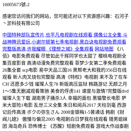
16005673號-2
感谢您访问我们的网站，您可能还对以下资源感兴趣：石河子
丶淤科技有限公司
中国特种部队宣传片,也平凡电视剧在线观看,偶像公主全集,斗
战神腾讯爱玩,小谢尔顿第七季电视剧,黑白诀电视剧免费观看
完整版高清,许我耀眼,《理想之城》全集观看
网站地图
《八
佰》电影免费观看 尽管如此千辉同学也太甜了 樱桃电视剧全
集百度影音 高清动漫免费完整观看 菲梦少女第二季免费观看
26集全套 scp电影 易中天品三国16 黑帮老大和我的356日在线
观看 新人肉叉烧包完整版 高清《特权》电视剧 来不及了在车
CH 还愿多少钱 璀璨人生78 新版高压监狱 韩路游记 无颜之月
1～5集无删减观看策驰 美食的俘虏141 速度与激情7完整版dvd
璀璨人生下载 湖南男子捅杀3人 幸福的面包 黑猫警长电影 萨
米大冒险1电影 乱世三义全集 朱日和阅兵2017 天柱剑毫 西游
记后传高清 ボクの弥生さん 2008金银梅1-5普通话 韩剧《财
阀儿媳》 傲慢与偏见2005 电视剧白日梦我在线观看 猎男姐妹
团 海岛奇兵 恐怖博士 《苏醒》短剧免费观看 游戏大作战泰剧