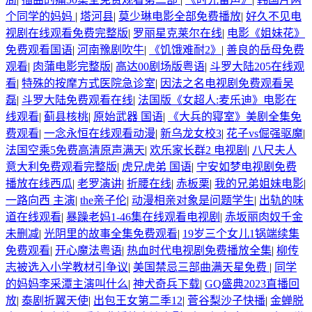
个同学的妈妈
|
塔河县
|
莫少琳电影全部免费播放
|
好久不见电
视剧在线观看免费完整版
|
罗丽星克莱尔在线
|
电影《姐妹花》
免费观看国语
|
河南豫剧吹牛
|
《饥饿难耐2》
|
善良的岳母免费
观看
|
肉蒲电影完整版
|
高达00剧场版粤语
|
斗罗大陆205在线观
看
|
特殊的按摩方式医院急诊室
|
因法之名电视剧免费观看吴
磊
|
斗罗大陆免费观看在线
|
法国版《女超人:麦乐迪》电影在
线观看
|
蓟县核桃
|
原始武器 国语
|
《大兵的寝室》美剧全集免
费观看
|
一念永恒在线观看动漫
|
新乌龙女校3
|
花子vs倔强驱魔
|
法国空乘5免费高清原声满天
|
欢乐家长群2 电视剧
|
八尺夫人
意大利免费观看完整版
|
虎兄虎弟 国语
|
宁安如梦电视剧免费
播放在线西瓜
|
老罗演讲
|
折腰在线
|
赤板栗
|
我的兄弟姐妹电影
|
一路向西 主演
|
the亲子伦
|
动漫相亲对象是问题学生
|
出轨的味
道在线观看
|
暴躁老妈1-46集在线观看电视剧
|
赤坂丽肉奴千金
未删减
|
光阴里的故事全集免费观看
|
19岁三个女儿1锅端续集
免费观看
|
开心魔法粤语
|
热血时代电视剧免费播放全集
|
柳传
志被选入小学教材引争议
|
美国禁忌三部曲满天星免费
|
同学
的妈妈李采潭主演叫什么
|
神犬奇兵下载
|
GQ盛典2023直播回
放
|
泰剧折翼天使
|
出包王女第二季12
|
菅谷梨沙子快播
|
金蝉脱