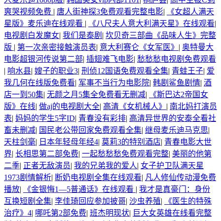
爽哭视频免费
|
唐人街神探3免费观看完整电影
|
《女超人满天
星版》麦乐迪在线观看
|
《八尺夫人意大利满天星》在线观看
|
电视剧白发魔女
|
我们是泰剧
|
坎贝奇三部曲《品味人生》完整
版
|
第一次亲密接触演员表
|
意大利赛仑《女军医》
|
奥特曼大
电影超银河传说第二部
|
插翅难飞电影
|
愁愁愁电视剧免费观看
|
响水县
|
嫂子的职业3
|
刑侦12国语免费观看全集
|
青蛙王子
|
爱
我几何在线版免费看
|
军事不当行为电影院
|
韩剧鲨鱼剧情
|
酒
店一到50集
|
无颜之月5集全免费看无删减
|
《斯巴达2帝国女
版》在线
|
做aj的电视剧大全
|
高清《女机械人》
|
南北妈打演员
表
|
妈妈的学生5字ID
|
青春没有彩排
|
高清异世界的安泰全看社
畜未删减
|
国民老公带回家免费观看全集
|
继母麦乐迪马克思
|
天柱剑毫
|
日本年轻母年经4
|
莫莉3的特别酒店
|
青春电影大世
界
|
长相思第二部免费
|
一起愁愁愁免费观看完整
|
美丽的他第
二季
|
正者无敌演员
|
我的兄弟我的爱人
|
女子护卫队满天星
1973剧情解析
|
断奶电视剧全集在线观看
|
凡人修仙传动漫免费
播放
|
《金银悔1—5普通话》在线观看
|
我才是真豪门：身份
互换短剧全集
|
李佳琦回应参加披哥
|
沙虫养殖
|
《医生的特殊
治疗》4
|
哪吒第2部免费
|
班杰明现状
|
巨大女英雄在线看完整