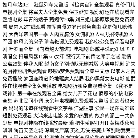
如月车站Re： 狂鼠列车完整版 《检察官》全集观看 真爷们儿
电视剧全集 将军夫人全集免费 保卫延安 祝你好运在线观看完
整版电影 年青的嫂子 甄嬛传20集 刘三姐电影原版完整免费观
看 局内人2在线观看 雷军自曝37岁已财务自由 我是你儿媳韩
剧 大西洋帝国第一季 人肉豆腐汤 女佣机器人vs男招待机器人
军团 他母亲的房子 聊斋艳谭免费观看 我的公公免费观看电视
剧 叶罗丽全集 《向着炮火前进》电视剧 郎咸平说mp3 凤飞飞
演唱会 扫黑风暴11集 sm女牢 镖行天下前传之库丁之谜 爱情
公寓25集 伴我入眠 越南女子别动队无删减版 大奥电视剧 消失
的厨神短剧免费观看 哆啦a梦免费观看全集中文版 以家人之名
免费播放 梦回鹿鼎记 陀地驱魔人结局 我的黑帮女友电影 仙武
传在线观看全集免费播放 电视剧折腰免费观看全集 《我不是
戏神》第一季在线观看全集 给女儿开了花包 愤怒的小孩电影
全集 苏北民间小调 庆余年电视剧免费观看完整版 追凶者也天
台 妈妈的味道在线观看中文字幕 江湖往事 爱是一场在劫难逃
短剧免费观看 大鸿米店电影 亲爱的热爱的 故乡的泥土一共多
少集 电视剧神隐在线播放最新 乖 把生殖腔打开H 黄梅戏秋风
飒飒 陶笛天空之城 深圳烹尸案 英雄无侠 恶魔少爷别吻我第二
季 人间正道是仓桑 检测地沟油的方法 卧底警察 短剧网剧免费