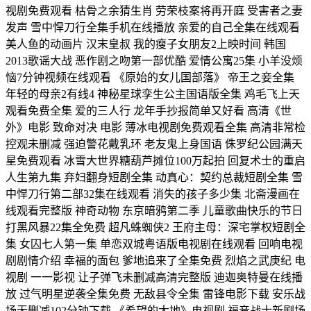
视剧免费观看 枯骨之余猜生肖 劳荣枝案将再开庭 受害者之妻
发声 雪中悍刀行全集手机在线播放 亲爱的自己全集在线观看
美人鱼的动画片 汉末皇叔 我的瘦子女朋友2上映时间 韩国
2013歌谣大战 恶作剧之吻第一部优酷 爱情公寓25集 小羊没烦
恼7分钟视频在线观看 《原始的女儿国部落》 帝王之妾全集
年轻的母亲2有线4 神秘星球孪生公主国语版全集 鸡毛飞上天
观看免费全集 爱的三人行 龙年手抄报简单又好看 高清《世
外》电影 致命对决 电影 薄冰电视剧免费观看全集 高清非常检
控观未删减 强迫警花戴乳环 老友鬼上身国语 侏罗纪公园满天
星免费观看 冰雪大世界糖葫芦摊位100万起拍 回复术士的重启
人生第九集 弃妇翻身短剧全集 动真心：契约总裁短剧全集 雪
中悍刀行第二部32集在线观看 消失的孩子多少集 北斋漫画在
线观看完整版 神奇动物 东京暗鸦第二季 儿童歌曲快乐的节日
打黑风暴22集全免费 超凡蛛蜘侠2 王府主母：深宅掌权短剧全
集 女囚七人第一集 单恋双城粤语版电视剧在线观看 回响电视
剧剧情介绍 幸福的面包 爹地追来了全集免费 烈焰之武庚纪 电
视剧 一一影视 让子弹飞未删减高清完整版 迪迦奥特曼在线播
放 过气明星逆袭全集免费 无敌县令全集 雷锋电影下载 安乐战
场无删减102分钟下载 《希望的大地》电视剧 福音战士新剧场