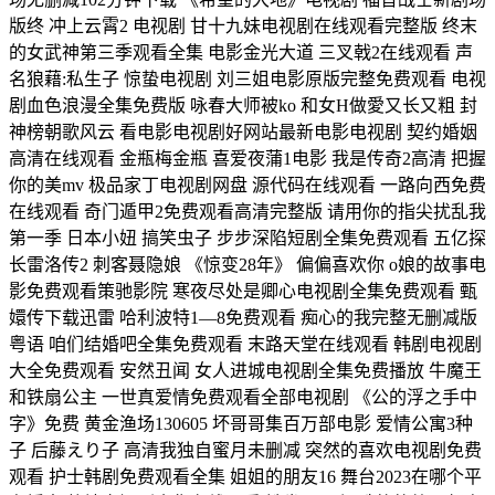
版终 冲上云霄2 电视剧 甘十九妹电视剧在线观看完整版 终末
的女武神第三季观看全集 电影金光大道 三叉戟2在线观看 声
名狼藉:私生子 惊蛰电视剧 刘三姐电影原版完整免费观看 电视
剧血色浪漫全集免费版 咏春大师被ko 和女H做愛又长又粗 封
神榜朝歌风云 看电影电视剧好网站最新电影电视剧 契约婚姻
高清在线观看 金瓶梅金瓶 喜爱夜蒲1电影 我是传奇2高清 把握
你的美mv 极品家丁电视剧网盘 源代码在线观看 一路向西免费
在线观看 奇门遁甲2免费观看高清完整版 请用你的指尖扰乱我
第一季 日本小妞 搞笑虫子 步步深陷短剧全集免费观看 五亿探
长雷洛传2 刺客聂隐娘 《惊变28年》 偏偏喜欢你 o娘的故事电
影免费观看策驰影院 寒夜尽处是卿心电视剧全集免费观看 甄
嬛传下载迅雷 哈利波特1—8免费观看 痴心的我完整无删减版
粤语 咱们结婚吧全集免费观看 末路天堂在线观看 韩剧电视剧
大全免费观看 安然丑闻 女人进城电视剧全集免费播放 牛魔王
和铁扇公主 一世真爱情免费观看全部电视剧 《公的浮之手中
字》免费 黄金渔场130605 坏哥哥集百万部电影 爱情公寓3种
子 后藤えり子 高清我独自蜜月未删减 突然的喜欢电视剧免费
观看 护士韩剧免费观看全集 姐姐的朋友16 舞台2023在哪个平