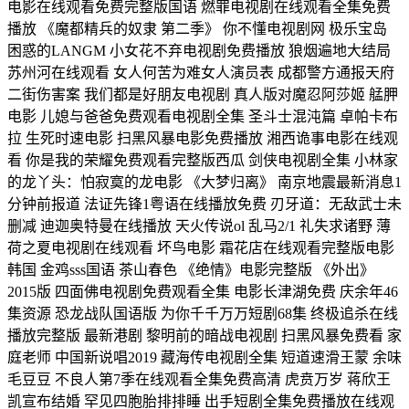
电影在线观看免费完整版国语 燃罪电视剧在线观看全集免费
播放 《魔都精兵的奴隶 第二季》 你不懂电视剧网 极乐宝岛
困惑的LANGM 小女花不弃电视剧免费播放 狼烟遍地大结局
苏州河在线观看 女人何苦为难女人演员表 成都警方通报天府
二街伤害案 我们都是好朋友电视剧 真人版对魔忍阿莎姬 艋胛
电影 儿媳与爸爸免费观看电视剧全集 圣斗士混沌篇 卓帕卡布
拉 生死时速电影 扫黑风暴电影免费播放 湘西诡事电影在线观
看 你是我的荣耀免费观看完整版西瓜 剑侠电视剧全集 小林家
的龙丫头：怕寂寞的龙电影 《大梦归离》 南京地震最新消息1
分钟前报道 法证先锋1粤语在线播放免费 刃牙道：无敌武士未
删减 迪迦奥特曼在线播放 天火传说ol 乱马2/1 礼失求诸野 薄
荷之夏电视剧在线观看 坏鸟电影 霜花店在线观看完整版电影
韩国 金鸡sss国语 茶山春色 《绝情》电影完整版 《外出》
2015版 四面佛电视剧免费观看全集 电影长津湖免费 庆余年46
集资源 恐龙战队国语版 为你千千万万短剧68集 终极追杀在线
播放完整版 最新港剧 黎明前的暗战电视剧 扫黑风暴免费看 家
庭老师 中国新说唱2019 藏海传电视剧全集 短道速滑王蒙 余味
毛豆豆 不良人第7季在线观看全集免费高清 虎贲万岁 蒋欣王
凯宣布结婚 罕见四胞胎排排睡 出手短剧全集免费播放在线观