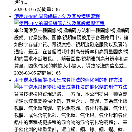
進行...
2026-08-05
訪問量：87
使用GPM的圖像編碼方法及其設備與流程
本公開涉及一種圖像/視頻編碼方法和一種圖像/視頻編碼
設備。背景技術、圖像/視頻編碼被用于各種應用中，諸
如數字存儲介質、電視廣播、視頻流發送服務以及實時
通信。最近，在各個領域中對高分辨率和高質量圖像/視
頻的需求不斷增長。、隨著圖像/視頻達到高分辨率和高
質量，圖像/視頻的數據大小擴大，導致發送的信息或...
2026-08-05
訪問量：65
用于逆水煤氣變換和集成費托法的催化劑的制作方法
背景技術技術實現思路、一方面，本公開提供一種負載
型逆水煤氣變換催化劑，其包含：、載體，其為氧化鈰
載體、氧化鈦載體、氧化鋁載體、氧化鋅載體、氧化鋯
載體、或包含氧化鈰、氧化鈦、氧化鋁、氧化鋅和氧化
鋯中的兩種或更多種的混合物的混合氧化物載體；、基
于催化劑的總重量計，選自錳、銅、鎵、銦、鑭、鈦、