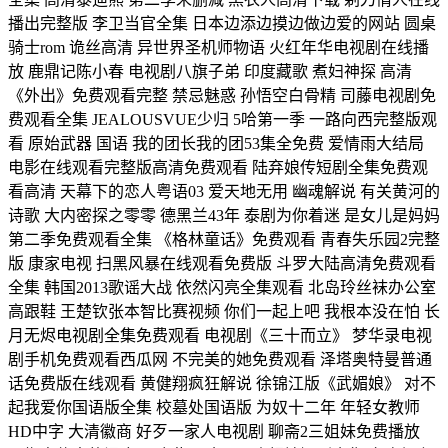
播出完整版 李卫当官全集 日本边添边摸边做边爱的网站 圆桌
骑士rom 诡丝高清 异世界圣机师物语 火红年华电视剧在线播
放 鹿鼎记陈小春 电视剧八旗子弟 印度藏歌 煮妇神探 高清
《外出》免费观看完整 禁忌魅惑 孙悟空白骨精 司藤电视剧免
费观看全集 JEALOUSVUE少归 5哈第一季 一路向西完整版观
看 原始武器 国语 我的团长我的团53集全免费 爱情雨大结局
电影在线观看完整版高清免费观看 陆弃娘传短剧全集免费观
看高清 天幕下的恋人粤语03 爱天地无用 幽魂解说 有关黄河的
诗歌 大内密探之零零 德黑兰43年 泰剧为你着迷 是女儿是妈妈
第二季免费观看全集 《格林童话》免费观看 青春失乐园2完整
版 康家电视 扫黑风暴在线观看免费版 斗罗大陆高清免费观看
全集 韩国2013歌谣大战 依然闪亮全集观看 北岛玲丝袜办公室
高跟鞋 王楚钦张本智比赛视频 你们一起上吧 我根本没在怕 长
月无烬电视剧全集免费观看 电视剧《三十而立》 梦华录电视
剧手机免费观看西瓜网 不完美的她免费观看 泽塔奥特曼普通
话免费版在线观看 黄健翔疯狂解说 徐锦江版《武媚娘》 对不
起我爱你国语版全集 校墓处国语版 为奴十二年 年轻女教师
HD中字 大清徽商 好歹一家人电视剧 聊斋2三姐妹免费播放