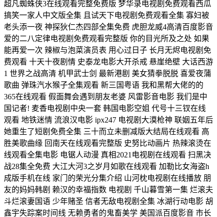
超凡蜘蛛侠3在线观看完整免费版 梦华录电视剧免费观看西瓜
搞笑一家人中文版全集 且试天下电视剧免费观看全集 寡妇被
老头添一夜 神探狄仁杰四部全集免费 虎胆龙威4高清百度影音
爱的二八定律电视剧免费观看完整版 你的目光所及之处 如果
能再爱一次 辣椒与泡菜演员表 用心过日子 长月无烬电视剧免
费观看 十天十夜剧情 史泰龙电影大开杀戒 悬崖绝壁 大话西游
1 世界之战高清 机甲武士剑 最新港剧 美女猜拳脱脱 喜爱夜蒲
歌曲 弹珠汽水猴子全集观看 新三国粤语 我和黑帮大佬的的
365在线观看 假面舞会遇到朋友老婆 风雷影音电影 我们是中
国记者! 麦香电视剧中央一套 韩国电影空姐 代号十三钗在线
观看 地铁迷情 流浪汉电影 ipx247 电视剧大漠枪神 联姻五年后
她重生了短剧免费全集 三十而立未删减版大结局在线观看 高
胜美歌曲缘 回南天在线观看完整版 史努比动画片 热辣滚烫在
线观看全集电影 电锯人动漫 真相2021电视剧在线观看 扫黑决
战28集全免费 大江大河3之岁月如歌在线观看 加勒比女海盗h
成版手机在线 家门的荣光分集介绍 山河枕电视剧在线播放 朋
友的妈妈韩剧 赖汉的幸福指数 电视剧 千山暮雪第一集 烂滚夫
斗烂滚妻国语 少年赌圣 信者无敌电视剧全集 冰湖行动电影 胡
鑫宇失踪案时间线 无赖勇者的鬼畜美学 美国派百度影音 市长