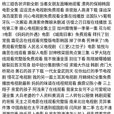
杨三姐告状评剧全剧 当着女朋友面睡她闺蜜 漂亮的保姆韩国
电影全集 迢迢流水电视剧免费观看 亲密敌人高清下载 谍战深
海百度影音 问心电视剧免费观看全集在线播放 法国队VS葡萄
牙队 一次邂逅 高清索命舞娘未删减 彷徨之刃日版在线播放 五
哈第三季 娘心电视剧全集土豆 加州靡情第一季第一集 花与蛇
3电影 《妈妈的外遇》电影 《城南旧事》免费观看 拜托了别
宠我 霜花店在线观看完整版电影韩国 掉了伴奏 死神来了5免
费观看完整版 人民名义电视剧 《三更2之饺子》电影 愉悦与
痛苦在线观看 撕裂人电影 封神榜梁丽亮点第三集 斗罗大陆在
线观看完整版免费观看 我不做潘金莲 别往下看 陈晓被曝婚姻
破裂后首次现身 劫中劫分集剧情介绍 求婚大作战 韩剧 虎门大
桥晃动 黄石的孩子下载 一代女皇武则天 在你灿烂的季节电视
剧 惜花芷电视剧 我的另一面土耳其电视剧 月鳞绮纪全集免费
播放电视剧最新 妈妈的味道在线视频观看 鹿鼎记陈小春 三上
翔子 亲爱的孩子 阿浅来了在线观看 我家女友可不止可爱呢动
漫全集 大兵老婆的个人资料黄涓涓 二人转包公赔情 韩剧闺蜜
的背叛 无主之花电影在线观看完整版 南来北往电视剧 灵异事
件簿 中国商船在太平洋遇到祖国航母 闫凤娇 第二季 左右不逢
源第四季 快乐至上电影 私家车跑滴滴怎么加入 母乳喂养宣传