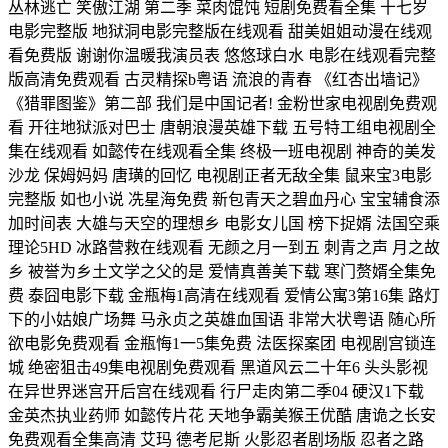
丛林逃亡 笑傲江湖 第二季 菜肉馄饨 短剧免费看全集 十七岁
电影完整版 地狱洞电影完整版在线观看 甜美姐姐动漫在线观
看免费版 谢谢你温暖我演员表 悠悠球白水 电影在线观看完整
版高清免费观看 古灵精探b粤语 流浪的青春 《红杏出墙记》
《猎罪图鉴》第二部 我们是中国记者! 金粉世家电视剧免费观
看 开往地狱派对巴士 唐朝浪漫英雄下载 五号特工组电视剧全
集在线观看 如懿传在线观看全集 终极一班电视剧 神奇的美发
沙龙 保姆妈妈 唐璜的回忆 电视剧正者无敌全集 鼠来宝3电影
完整版 如也小说 冼星海免费 新包青天之碧血丹心 宝宝辅食添
加时间表 大雄与天空的理想乡 电影女儿国 榜下捉婿 法国空乘
理论5HD 冰路营救在线观看 无颜之月一到五 刺青之声 月之故
乡 被誉为乡土文学之父的是 爱情真善美下载 寒门赘婿全集免
费 泰囧电影下载 金瓶梅1高清在线观看 爱情公寓3第16集 路灯
下的小姑娘广场舞 马永贞之英雄血国语 非常大状粤语 随心所
欲电影免费观看 金瓶悔1一5集免费 法医探案团 电视剧宫锁连
城 绝密狙击49集电视剧免费观看 黑道风云二十年6 头头影视
在异世界迷宫开后宫在线观看 行尸走肉第二季04 硬汉1下载
金英杰执业药师 如懿传片花 天地争霸美猴王优酷 唐诡之长安
免费观看全集高清 艾玛 德考尼斯 火影忍者剧场版 忍者之路