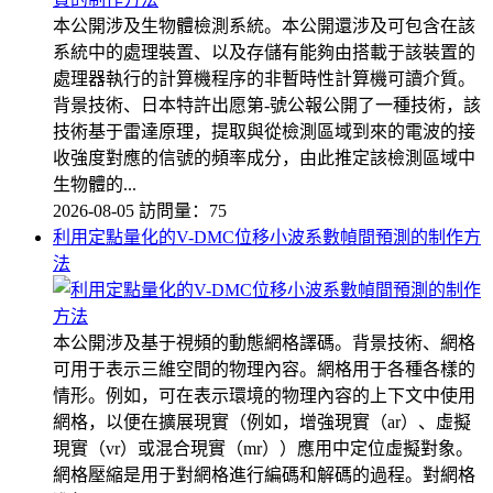
本公開涉及生物體檢測系統。本公開還涉及可包含在該
系統中的處理裝置、以及存儲有能夠由搭載于該裝置的
處理器執行的計算機程序的非暫時性計算機可讀介質。
背景技術、日本特許出愿第-號公報公開了一種技術，該
技術基于雷達原理，提取與從檢測區域到來的電波的接
收強度對應的信號的頻率成分，由此推定該檢測區域中
生物體的...
2026-08-05
訪問量：75
利用定點量化的V-DMC位移小波系數幀間預測的制作方
法
本公開涉及基于視頻的動態網格譯碼。背景技術、網格
可用于表示三維空間的物理內容。網格用于各種各樣的
情形。例如，可在表示環境的物理內容的上下文中使用
網格，以便在擴展現實（例如，增強現實（ar）、虛擬
現實（vr）或混合現實（mr））應用中定位虛擬對象。
網格壓縮是用于對網格進行編碼和解碼的過程。對網格