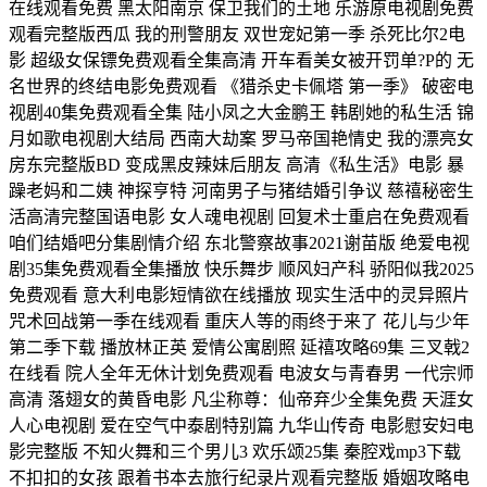
在线观看免费 黑太阳南京 保卫我们的土地 乐游原电视剧免费
观看完整版西瓜 我的刑警朋友 双世宠妃第一季 杀死比尔2电
影 超级女保镖免费观看全集高清 开车看美女被开罚单?P的 无
名世界的终结电影免费观看 《猎杀史卡佩塔 第一季》 破密电
视剧40集免费观看全集 陆小凤之大金鹏王 韩剧她的私生活 锦
月如歌电视剧大结局 西南大劫案 罗马帝国艳情史 我的漂亮女
房东完整版BD 变成黑皮辣妹后朋友 高清《私生活》电影 暴
躁老妈和二姨 神探亨特 河南男子与猪结婚引争议 慈禧秘密生
活高清完整国语电影 女人魂电视剧 回复术士重启在免费观看
咱们结婚吧分集剧情介绍 东北警察故事2021谢苗版 绝爱电视
剧35集免费观看全集播放 快乐舞步 顺风妇产科 骄阳似我2025
免费观看 意大利电影短情欲在线播放 现实生活中的灵异照片
咒术回战第一季在线观看 重庆人等的雨终于来了 花儿与少年
第二季下载 播放林正英 爱情公寓剧照 延禧攻略69集 三叉戟2
在线看 院人全年无休计划免费观看 电波女与青春男 一代宗师
高清 落翅女的黄昏电影 凡尘称尊：仙帝弃少全集免费 天涯女
人心电视剧 爱在空气中泰剧特别篇 九华山传奇 电影慰安妇电
影完整版 不知火舞和三个男儿3 欢乐颂25集 秦腔戏mp3下载
不扣扣的女孩 跟着书本去旅行纪录片观看完整版 婚姻攻略电