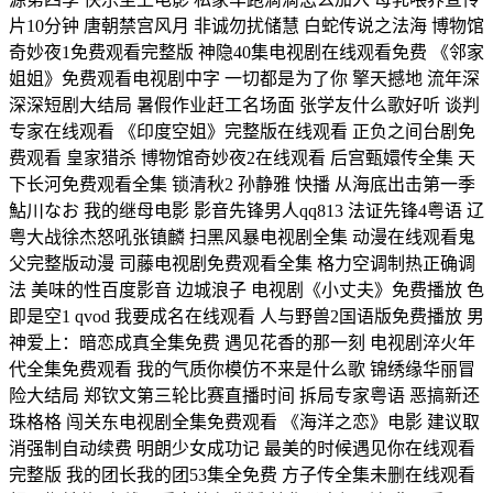
片10分钟 唐朝禁宫风月 非诚勿扰储慧 白蛇传说之法海 博物馆
奇妙夜1免费观看完整版 神隐40集电视剧在线观看免费 《邻家
姐姐》免费观看电视剧中字 一切都是为了你 擎天撼地 流年深
深深短剧大结局 暑假作业赶工名场面 张学友什么歌好听 谈判
专家在线观看 《印度空姐》完整版在线观看 正负之间台剧免
费观看 皇家猎杀 博物馆奇妙夜2在线观看 后宫甄嬛传全集 天
下长河免费观看全集 锁清秋2 孙静雅 快播 从海底出击第一季
鮎川なお 我的继母电影 影音先锋男人qq813 法证先锋4粤语 辽
粤大战徐杰怒吼张镇麟 扫黑风暴电视剧全集 动漫在线观看鬼
父完整版动漫 司藤电视剧免费观看全集 格力空调制热正确调
法 美味的性百度影音 边城浪子 电视剧《小丈夫》免费播放 色
即是空1 qvod 我要成名在线观看 人与野兽2国语版免费播放 男
神爱上：暗恋成真全集免费 遇见花香的那一刻 电视剧淬火年
代全集免费观看 我的气质你模仿不来是什么歌 锦绣缘华丽冒
险大结局 郑钦文第三轮比赛直播时间 拆局专家粤语 恶搞新还
珠格格 闯关东电视剧全集免费观看 《海洋之恋》电影 建议取
消强制自动续费 明朗少女成功记 最美的时候遇见你在线观看
完整版 我的团长我的团53集全免费 方子传全集未删在线观看