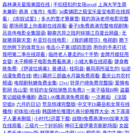
森林满天星版美国在线
|
不扣纽扣的女孩qvod
|
上海大学生周
末兼职
|
高清《鬼市》电影
|
3d柔铺团之极宝乐鉴宝电影在线观
看
|
《房奴试爱》
|
多大的雪才算暴雪
|
我的游泳老师电影完整
版
|
那场雨爱上你泰剧在线观看
|
妻子8免费高清完整电视剧情
|
吕良伟电影全集国语
|
聊斋志异之陆判徐锦江百度云网盘
|
无
敌猪哥聊天室
|
朴亚珍在线电影
|
《我的娜塔莎》电视剧
|
跪下
吃他胯下的体育生H
|
电击小子第3部四圣团
|
用你的手来打扰
我吧第二季在线观看
|
临终老人要走的6个手势
|
金牌月嫂狂甩
女婴
|
木子檀檀子电影免费看高清
|
小城大事在线观看
|
健身教
练免费
|
《伊波拉病毒》普通话
|
桂阳县
|
暴风雨所诞生的
|
仙逆
动漫免费在线
|
德川幕府三部曲水月篇免费观看
|
重庆公共农村
频道
|
电视剧秋蝉免费全集
|
15yc
|
铃芽户缔免费完整版
|
爱情电
影网 佐山爱
|
年轻的女保险销售员免费2
|
一家子插我B啊
|
盗墓
笔记超级季播剧
|
酒店1-90集高清免费观看
|
一次邂逅
|
《法国
空姐8
|
六月的日记
|
荒岛惊魂完整版
|
中文字Dl幕岳和女胥在线
播放
|
初体验3在线
|
韩国绝伦推理片高分剧推荐大全
|
木下凛凛
子人妻未删版
|
小时代2迅雷下载
|
战狼9免费高清999加拿大版
在线观看
|
三级片一个好妈妈
|
神印王座伊莱克斯剧场版
|
女超
人麦乐迪1080p版
|
韩国美女vip内部1101
|
桐庐县
|
高中生被C到