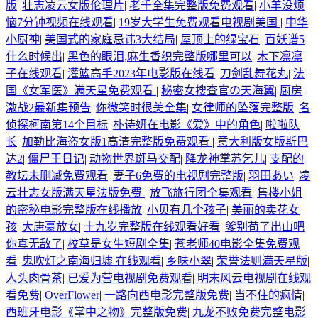
版
|
壮志凌云女版伦理片
|
老千全集完整版免费观看
|
小羊没烦
恼7分钟视频在线观看
|
19岁大学生免费观看电视剧美国
|
中华
小厨神
|
美国式的家庭忌讳3大结局
|
屋顶上的绿宝石
|
百妖谱5
什么时候出
|
黑色的眼泪,麻生香织完整版哪里可以
|
木下凛凛
子在线观看
|
灌篮高手2023年电影版在线看
|
刀剑乱舞花丸
|
法
国《女军医》满天星免费观看
|
秘密女搜查官の天海翼
|
厨房
激战2最新集预告
|
你微笑时很美全集
|
女律师的坠落完整版
|
名
侦探柯南第14个目标
|
朴诗妍在电影《爱》中的角色
|
啦啦队
长
|
加勒比海盗女版1高清完整版免费观看
|
意大利版女版斯巴
达2
|
僵尸王日记
|
动物世界斑马交配
|
降龙神掌苏乞儿
|
支配的
教坛未删减免费观看
|
妻子6免费的电视剧完整版
|
羽田あい
|
凌
云壮志女版满天星法版免费
|
放飞旅行团全集观看
|
售楼小姐
的密秘电影完整版在线播放
|
小贝有几个孩子
|
美丽的卖花女
孩
|
大唐豪放女
|
十九岁完整版在线观看好看
|
爹别苟了出山吧
你真无敌了
|
校草是女生短剧全集
|
苍老师40电影全集免费观
看
|
鬼吹灯之南海归墟 在线观看
|
乡味小翠
|
荣誉法则满天星版
|
人头肉骨茶
|
已爱为营电视剧免费观看
|
明末风云电视剧在线观
看免费
|
OverFlower
|
一路向西电影完整版免费
|
当不住的疯情
|
西班牙电影《掌中之物》完整版免费
|
九龙不败免费完整电影