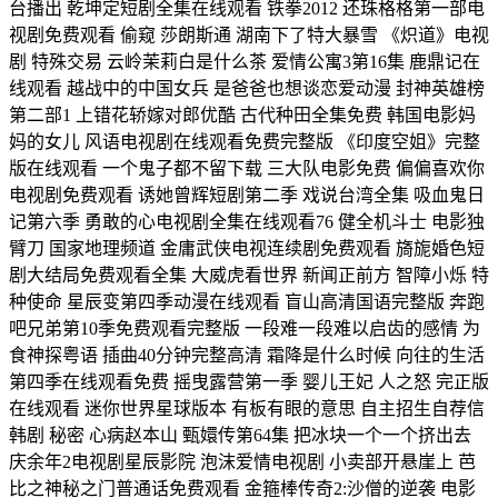
台播出 乾坤定短剧全集在线观看 铁拳2012 还珠格格第一部电
视剧免费观看 偷窥 莎朗斯通 湖南下了特大暴雪 《炽道》电视
剧 特殊交易 云岭茉莉白是什么茶 爱情公寓3第16集 鹿鼎记在
线观看 越战中的中国女兵 是爸爸也想谈恋爱动漫 封神英雄榜
第二部1 上错花轿嫁对郎优酷 古代种田全集免费 韩国电影妈
妈的女儿 风语电视剧在线观看免费完整版 《印度空姐》完整
版在线观看 一个鬼子都不留下载 三大队电影免费 偏偏喜欢你
电视剧免费观看 诱她曾辉短剧第二季 戏说台湾全集 吸血鬼日
记第六季 勇敢的心电视剧全集在线观看76 健全机斗士 电影独
臂刀 国家地理频道 金庸武侠电视连续剧免费观看 旖旎婚色短
剧大结局免费观看全集 大威虎看世界 新闻正前方 智障小烁 特
种使命 星辰变第四季动漫在线观看 盲山高清国语完整版 奔跑
吧兄弟第10季免费观看完整版 一段难一段难以启齿的感情 为
食神探粤语 插曲40分钟完整高清 霜降是什么时候 向往的生活
第四季在线观看免费 摇曳露营第一季 婴儿王妃 人之怒 完正版
在线观看 迷你世界星球版本 有板有眼的意思 自主招生自荐信
韩剧 秘密 心病赵本山 甄嬛传第64集 把冰块一个一个挤出去
庆余年2电视剧星辰影院 泡沫爱情电视剧 小卖部开悬崖上 芭
比之神秘之门普通话免费观看 金箍棒传奇2:沙僧的逆袭 电影