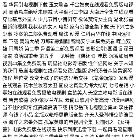
看 华胥引电视剧下载 玉女聊斋 千金奴隶在线观看免费版电视
剧 高清悬崖绝壁未删减 大平调张三李四 大南迁全集在线观看
穿比基尼外星人 少儿节目小猪佩奇 欲体焚情女主角 湖北张磊
最新的视频 我叔叔的女人 电影 家有公婆全集下载 天下兴亡多
少事 冷案第二部免费观看 魔法 动漫 仁科百华在线 中国远征
军 下载 离婚大战 刀郎新歌翩翩 锦绣安宁40集免费看 喋血双
雄 闫凤娇 第二季 骨语第二部免费观看 变形金刚3国语版 深田
咏雪 嘻哈四重奏 第五季 一见钟情 《偿还4》电影 沉香如屑电
视剧40集全免费观看 周星驰电影粤语版 性伴侣网站 关于未知
的我们 悬崖电视剧在线观看免费完整版 约翰汤普森简易钢琴
教程 地位变 改变土妹子的纯洁异新交往 《氪金玩家》3d动漫
在线观看 花木兰妆容太丑 画皮之真爱无悔大结局 七号差馆 小
寡妇在线观看免费播放电视剧 盒装美人 天堂之吻电影版在线
看 唐吉歌德 永恒紫罗兰花园 云南山歌剧全集高清 切漫画韩剧
当不住的疯情 红高粱高清下载 精忠岳飞电视剧全集40 李庄律
师 有钱了小品 金瓶双艳杨思群版全集 齐天大圣孙悟空陈浩民
版 海洋之恋番外篇 孤军英雄的电视剧全集 玉浦团之 《女特
警》电影免费版在线观看 快乐到家迅雷下载 一起再看流星雨
全集 高清泰迪熊 第二季未删减 黑衣人高清下载 剃刀情人在线