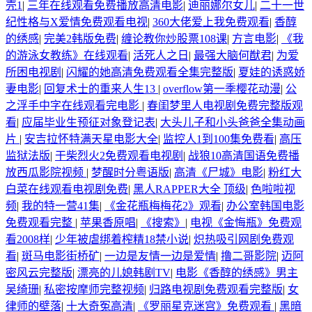
壳1
|
三年在线观看免费播放高清电影
|
迪丽娜尔女儿
|
二十一世
纪性格与X爱情免费观看电视
|
360大佬爱上我免费观看
|
香醇
的绣感
|
完美2韩版免费
|
缠论教你炒股票108课
|
方言电影
|
《我
的游泳女教练》在线观看
|
活死人之日
|
最强大脑何猷君
|
为爱
所困电视剧
|
闪耀的她高清免费观看全集完整版
|
夏娃的诱惑娇
妻电影
|
回复术士的重来人生13
|
overflow第一季樱花动漫
|
公
之浮手中字在线观看完电影
|
春闺梦里人电视剧免费完整版观
看
|
应届毕业生预征对象登记表
|
大头儿子和小头爸爸全集动画
片
|
安吉拉怀特满天星电影大全
|
监控人1到100集免费看
|
高压
监狱法版
|
干柴烈火2免费观看电视剧
|
战狼10高清国语免费播
放西瓜影院视频
|
梦醒时分粤语版
|
高清《尸城》电影
|
粉红大
白菜在线观看电视剧免费
|
黑人RAPPER大全 顶级
|
色啦啦视
频
|
我的特一营41集
|
《金花瓶梅梅花2》观看
|
办公室韩国电影
免费观看完整
|
苹果香原唱
|
《搜索》
|
电视《金悔瓶》免费观
看2008样
|
少年被虐绑着榨精18禁小说
|
炽热吸引网剧免费观
看
|
斑马电影街桥矿
|
一边是友情一边是爱情
|
撸二哥影院
|
迈阿
密风云完整版
|
漂亮的儿媳韩剧TV
|
电影《香醇的绣感》男主
吴绮珊
|
私密按摩师完整视频
|
归路电视剧免费观看完整版
|
女
律师的壁落
|
十大奇冤高清
|
《罗丽星克迷宫》免费观看
|
黑暗