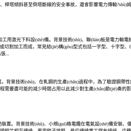
塔傾斜甚至倒塔斷線的安全事故，還會影響電力傳輸?shù)姆€(
)板加工用激光下料設(shè)備。背景技術(shù)、聯(lián)板是電
ng)沖壓或切割加工而成，常見結(jié)構(gòu)型式包括一字型、十字型
...
運裝置。背景技術(shù)、在軋鋼的生產(chǎn)過程中，為了驗
可能的減少時間占用以此減少對生產(chǎn)節(jié)奏的影響，
。背景技術(shù)、小規(guī)格電纜在電氣設(shè)備安裝、儀
銅芯相互纏繞，再用鉗子擰緊，最后纏繞電工膠布絕緣，這種傳統