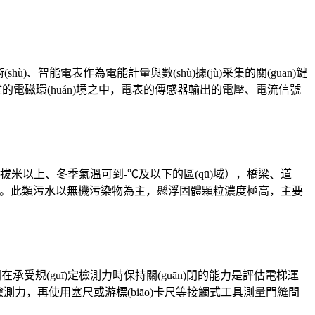
智能電表作為電能計量與數(shù)據(jù)采集的關(guān)鍵
ù)雜的電磁環(huán)境之中，電表的傳感器輸出的電壓、電流信號
海拔米以上、冬季氣溫可到-℃及以下的區(qū)域），橋梁、道
大量施工污水。此類污水以無機污染物為主，懸浮固體顆粒濃度極高，主要
承受規(guī)定檢測力時保持關(guān)閉的能力是評估電梯運
施加檢測力，再使用塞尺或游標(biāo)卡尺等接觸式工具測量門縫間