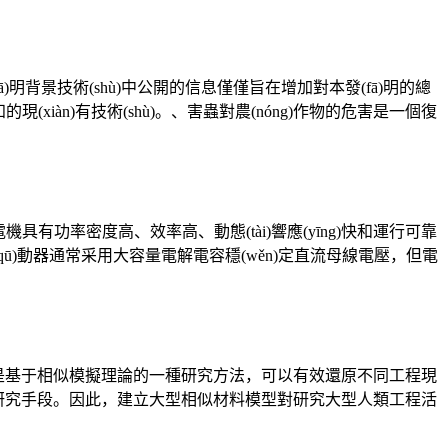
fā)明背景技術(shù)中公開的信息僅僅旨在增加對本發(fā)明的總
現(xiàn)有技術(shù)。、害蟲對農(nóng)作物的危害是一個復
有功率密度高、效率高、動態(tài)響應(yīng)快和運行可靠
電機驅(qū)動器通常采用大容量電解電容穩(wěn)定直流母線電壓，但電
模擬試驗是基于相似模擬理論的一種研究方法，可以有效還原不同工程現
、覆巖運移的重要研究手段。因此，建立大型相似材料模型對研究大型人類工程活