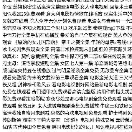
争议 慈禧秘密生活高清完整国语电影 女人魂电视剧 回复术士重
阳似我2025免费观看 意大利电影短情欲在线播放 现实生活中
叉戟2在线看 院人全年无休计划免费观看 电波女与青春男 一
影完整版 不知火舞和三个男儿3 欢乐颂25集 秦腔戏mp3下
中悍刀行全集手机在线播放 亲爱的自己全集在线观看 美人鱼的动
观看 《原始的女儿国部落》 帝王之妾全集 年轻的母亲2有线4
冰电视剧免费观看全集 高清非常检控观未删减 强迫警花戴乳环
动真心：契约总裁短剧全集 雪中悍刀行第二部32集在线观看 消
府主母：深宅掌权短剧全集 女囚七人第一集 单恋双城粤语版电
版 迪迦奥特曼在线播放 过气明星逆袭全集免费 无敌县令全集 
观看完整版 终末的女武神第三季观看全集 电影金光大道 三叉戟
长又粗 封神榜朝歌风云 看电影电视剧好网站最新电影电视剧 契
免费在线观看 奇门遁甲2免费观看高清完整版 请用你的指尖扰乱
影免费观看策驰影院 寒夜尽处是卿心电视剧全集免费观看 甄嬛
费观看 安然丑闻 女人进城电视剧全集免费播放 牛魔王和铁扇公
高清我独自蜜月未删减 突然的喜欢电视剧免费观看 护士韩剧免费观
莎朗斯通 湖南下了特大暴雪 《炽道》电视剧 特殊交易 云岭茉
优酷 古代种田全集免费 韩国电影妈妈的女儿 风语电视剧在线