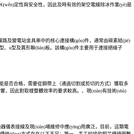
wěn)定性與安全性，因此及時有效的架空電線除冰作業(yè)是
力輸電線路及變電站金具串中的核心連接構(gòu)件，通常由碳素結(jié)
、l型、u型及異形聯(lián)板。該構(gòu)件主要用于連接絕緣子
證鋼帶性能是否合格，需要從鋼帶上（通過切割或剪切的方式）獲取多
因此對取樣整體效率的要求較高。、現(xiàn)有技術(shù)
器儀表接線及現(xiàn)場維修中應(yīng)用廣泛，目前，這類電
(tǒng)方式存在以下不足：第一，手工絞接的銅芯纏繞圈數