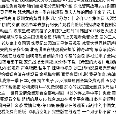
启在免费观看 咱们结婚吧分集剧情介绍 东北警察故事2021谢苗版
的灵异照片 咒术回战第一季在线观看 重庆人等的雨终于来了 花儿与
代宗师高清 落翅女的黄昏电影 凡尘称尊：仙帝弃少全集免费 天涯
载 不扣扣的女孩 跟着书本去旅行纪录片观看完整版 婚姻攻略电视剧
画片 汉末皇叔 我的瘦子女朋友2上映时间 韩国2013歌谣大战 
 神秘星球孪生公主国语版全集 鸡毛飞上天观看免费全集 爱的三人
 老友鬼上身国语 侏罗纪公园满天星免费观看 冰雪大世界糖葫芦摊
失的孩子多少集 北斋漫画在线观看完整版 神奇动物 东京暗鸦第二
视剧在线观看 回响电视剧剧情介绍 幸福的面包 爹地追来了全集免
雷锋电影下载 安乐战场无删减102分钟下载 《希望的大地》电视
2在线观看 声名狼藉:私生子 惊蛰电视剧 刘三姐电影原版完整免
约婚姻高清在线观看 金瓶梅金瓶 喜爱夜蒲1电影 我是传奇2高清
我第一季 日本小妞 搞笑虫子 步步深陷短剧全集免费观看 五亿探长
传下载迅雷 哈利波特1—8免费观看 痴心的我完整无删减版粤语
主 一世真爱情免费观看全部电视剧 《公的浮之手中字》免费 黄金渔
看全集 姐姐的朋友16 舞台2023在哪个平台播出 乾坤定短剧
莉白是什么茶 爱情公寓3第16集 鹿鼎记在线观看 越战中的中国
观看免费完整版 《印度空姐》完整版在线观看 一个鬼子都不留下