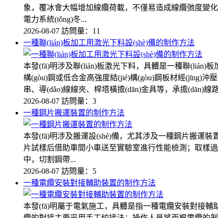
象，覆冰會大幅增加線纜荷載，不僅易造成線纜弛度變化、桿
電力系統(tǒng)冬...
2026-08-07
訪問量：11
一種聯(lián)板加工用激光下料設(shè)備的制作方法
本發(fā)明涉及聯(lián)板激光下料，具體是一種聯(lián
構(gòu)鋼或低合金高強度結(jié)構(gòu)鋼板材經(jī
串、導(dǎo)線線夾、桿塔橫擔(dān)金具等，承擔(dān)線路張
2026-08-07
訪問量：3
一種鋼片搬運裝置的制作方法
本發(fā)明涉及搬運設(shè)備，尤其涉及一種鋼片搬
片試樣后借助車間小車送至實驗室進行性能檢測；取樣過程需要盡
中，切割鋼帶...
2026-08-07
訪問量：5
一種電纜安裝對接輔助裝置的制作方法
本發(fā)明屬于電氣施工，具體是指一種電纜安裝對接輔助裝置
纜的對接主要采用手工絞接法：操作人員將兩根電纜的剝頭