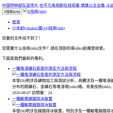
中国特种部队宣传片,也平凡电视剧在线观看,偶像公主全集,斗
X技術(shù)
首頁
小本創(chuàng)業(yè)技術(shù)
您要的文件找不到了！
您需要什么技術(shù)文件？請在頂部的導(dǎo)航欄里檢索。
下面是我們最新的專利。
一種堆浸礦石密度的測定方法與流程
本發(fā)明涉及礦物加工與測試分析，具體涉及一種
分布的銅礦石、金礦石等堆浸現(xiàn)場。背景技術(sh
2026-08-07
訪問量：24
一種輸電線路除冰裝置
本發(fā)明涉及線路除冰裝置，特別涉及一種輸電線路除冰裝置