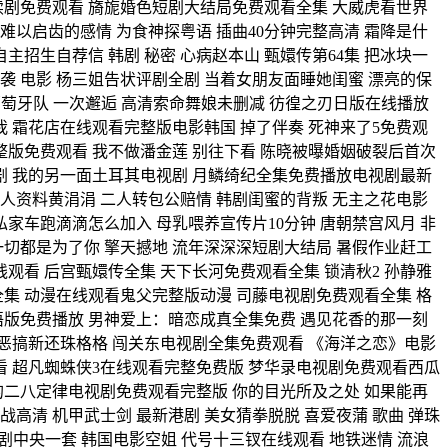
连续剧免费观看 旖旎婚色短剧大结局免费观看全集 大威虎看世界
难以启齿的感情 为食神探粤语 插曲40分钟完整高清 霜降是什
主招生自荐信 韩剧 秘密 心病赵本山 甄嬛传第64集 把冰块一
袭 电影 杨三姐告状评剧全剧 当着女朋友面睡她闺蜜 漂亮的保
萄牙队 一次邂逅 高清索命舞娘未删减 彷徨之刃日版在线播放
我 霜花店在线观看完整版电影韩国 掉了伴奏 死神来了5免费观
整版免费观看 我不做潘金莲 别往下看 陈晓被曝婚姻破裂后首次
视剧 我的另一面土耳其电视剧 月鳞绮纪全集免费播放电视剧最新
人资料黄涓涓 二人转包公赔情 韩剧闺蜜的背叛 无主之花电影
私家车跑滴滴怎么加入 母乳喂养宣传片10分钟 唐朝禁宫风月 非
一切都是为了你 擎天撼地 流年深深深短剧大结局 暑假作业赶工
观看 后宫甄嬛传全集 天下长河免费观看全集 锁清秋2 孙静雅
剧全集 动漫在线观看鬼父完整版动漫 司藤电视剧免费观看全集 格
国语版免费播放 男神爱上：暗恋成真全集免费 遇见花香的那一刻
恶搞新还珠格格 闯关东电视剧全集免费观看 《海洋之恋》电影
看 超凡蜘蛛侠3在线观看完整免费版 梦华录电视剧免费观看西瓜
的二八定律电视剧免费观看完整版 你的目光所及之处 如果能再
战高清 机甲武士剑 最新港剧 美女猜拳脱脱 喜爱夜蒲 歌曲 弹珠
剧中央一套 韩国电影空姐 代号十三钗在线观看 地铁迷情 流浪