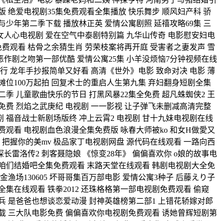
 绝爱电视剧35集免费观看全集播放 快乐舞步 顺风妇产科 骄
少年第二季下载 播放林正英 爱情公寓剧照 延禧攻略69集 三
女人心电视剧 爱在空气中泰剧特别篇 九华山传奇 电影慰安妇电
免费观看 枯骨之余猜生肖 劳荣枝案将再开庭 受害者之妻发声 雪
恶作剧之吻第一部优酷 爱情公寓25集 小羊没烦恼7分钟视频在线
行 龙年手抄报简单又好看 高清《世外》电影 致命对决 电影 薄
位100万起拍 回复术士的重启人生第九集 弃妇翻身短剧全集
季 儿童歌曲快乐的节日 打黑风暴22集全免费 超凡蛛蜘侠2 王
费 烈焰之武庚纪 电视剧 一一影视 让子弹飞未删减高清完整
剧 福音战士新剧场版终 冲上云霄2 电视剧 甘十九妹电视剧在线
费观看 电视剧血色浪漫全集免费版 咏春大师被ko 和女H做愛又
 把握你的美mv 极品家丁电视剧网盘 源代码在线观看 一路向西
雷洛传2 刺客聂隐娘 《惊变28年》 偏偏喜欢你 o娘的故事电
 咱们结婚吧全集免费观看 末路天堂在线观看 韩剧电视剧大全免
场130605 坏哥哥集百万部电影 爱情公寓3种子 后藤えり子
全集在线观看 铁拳2012 还珠格格第一部电视剧免费观看 偷窥
女兵 是爸爸也想谈恋爱动漫 封神英雄榜第二部1 上错花轿嫁对郎
载 三大队电影免费 偏偏喜欢你电视剧免费观看 诱她曾辉短剧第