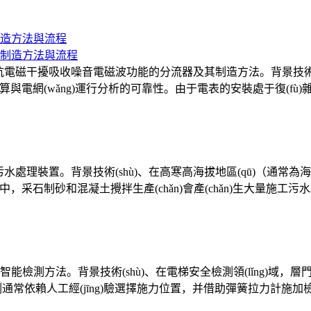
造方法與流程
磁干擾吸收噪音電磁波功能的分流器及其制造方法。背景技術(shù)、
jié)算與電網(wǎng)運行分析的可靠性。由于電表的安裝處于復(f
水處理裝置。背景技術(shù)、在高寒高海拔地區(qū)（通常為
è)過程中，采石制砂和混凝土攪拌生產(chǎn)會產(chǎn)生
方法。背景技術(shù)、在電梯安全檢測領(lǐng)域，層門在
層門間隙檢測通常依賴人工經(jīng)驗選擇施力位置，并借助彈簧拉力計