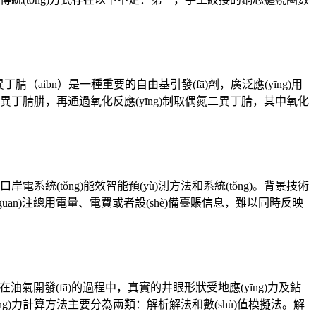
aibn）是一種重要的自由基引發(fā)劑，廣泛應(yīng)用
成二異丁腈肼，再通過氧化反應(yīng)制取偶氮二異丁腈，其中氧化
港口岸電系統(tǒng)能效智能預(yù)測方法和系統(tǒng)。背景技術
關(guān)注總用電量、電費或者設(shè)備臺賬信息，難以同時反映
、在油氣開發(fā)的過程中，真實的井眼形狀受地應(yīng)力及鉆
(yīng)力計算方法主要分為兩類：解析解法和數(shù)值模擬法。解