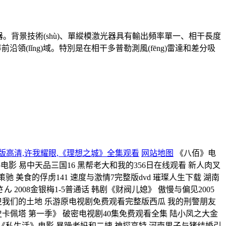
單縱模激光器。背景技術(shù)、單縱模激光器具有輸出頻率單一、相干長度
領(lǐng)域。特別是在相干多普勒測風(fēng)雷達和差分吸
版高清,许我耀眼,《理想之城》全集观看
网站地图
《八佰》电
电影 易中天品三国16 黑帮老大和我的356日在线观看 新人肉叉
 美食的俘虏141 速度与激情7完整版dvd 璀璨人生下载 湖南
 2008金银梅1-5普通话 韩剧《财阀儿媳》 傲慢与偏见2005
卫我们的土地 乐游原电视剧免费观看完整版西瓜 我的刑警朋友
卡佩塔 第一季》 破密电视剧40集免费观看全集 陆小凤之大金
清《私生活》电影 暴躁老妈和二姨 神探亨特 河南男子与猪结婚引