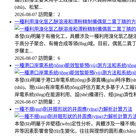
(shù)、松緊...
2026-08-07
訪問量：2
一種利用溴化氫乙醚溶液和漂粉精制備偶氮二異丁腈的方
本發(fā)明屬于有機化工，具體涉及一種利用溴化氫乙醚溶液
于高分子聚合、有機合成等領(lǐng)域。目前，偶氮二異丁
步驟主...
2026-08-07
訪問量：6
一種港口岸電系統(tǒng)能效智能預(yù)測方法和系統(tǒn
本發(fā)明屬于港口岸電系統(tǒng)多源異構(gòu)時序數(
(shù)、現(xiàn)有岸電系統(tǒng)評估方案大多基于
岸電系統(tǒng)在能源利用、設(shè)備運行、經(jīng)濟性和環
2026-08-07
訪問量：2
一種不規(guī)則井眼形狀的井周應(yīng)力解析計算方法
本發(fā)明屬于井壁穩(wěn)定性分析，具體涉及一種不規(
井等因素影響會發(fā)生變化，往往與理想的圓形產(chǎn)生