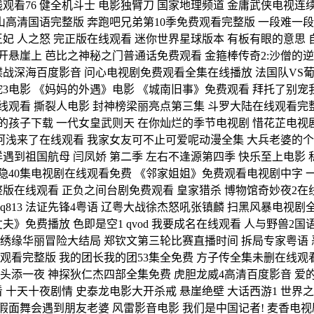
观看76 健全机斗士 电影独臂刀 国家地理频道 金庸武侠电视
山高清国语完整版 奔跑吧兄弟第10季免费观看完整版 一段难一段
 人之怒 完正版在线观看 迷你世界星球版本 有板有眼的意思 自
开悬崖上 芭比之神秘之门普通话免费观看 金箍棒传奇2:沙僧的逆
谍战深海百度影音 问心电视剧免费观看全集在线播放 法国队VS葡
3电影 《妈妈的外遇》电影 《城南旧事》免费观看 拜托了别宠
在线观看 撕裂人电影 封神榜梁丽亮点第三集 斗罗大陆在线观看完
石的孩子下载 一代女皇武则天 在你灿烂的季节电视剧 惜花芷电
 阿浅来了在线观看 我家女友可不止可爱呢动漫全集 大兵老婆的个
遇到祖国航母 闫凤娇 第二季 左右不逢源第四季 快乐至上电影 
隐40集电视剧在线观看免费 《邻家姐姐》免费观看电视剧中字 
版在线观看 正负之间台剧免费观看 皇家猎杀 博物馆奇妙夜2在线
q813 法证先锋4粤语 辽粤大战徐杰怒吼张镇麟 扫黑风暴电视
夫》免费播放 色即是空1 qvod 我要成名在线观看 人与野兽2
绣缘华丽冒险大结局 郑钦文第三轮比赛直播时间 拆局专家粤语 
观看完整版 我的团长我的团53集全免费 方子传全集未删在线观
头添一夜 神探狄仁杰四部全集免费 虎胆龙威4高清百度影音 爱
十天十夜剧情 史泰龙电影大开杀戒 悬崖绝壁 大话西游1 世界之
 假面舞会遇到朋友老婆 风雷影音电影 我们是中国记者! 麦香电视