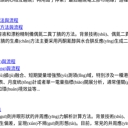
法與流程
和漂粉精制備偶氮二異丁腈的方法。背景技術(shù)、偶氮二異丁腈（
腈的生產(chǎn)方法主要采用丙酮氰醇與水合肼反應(yīng)生
g)與流程
shù)據(jù)融合、短期變量增強預(yù)測領(lǐng)域，特別涉及一種
人工報表、月度統(tǒng)計或者單一電量指標(biāo)開展分析，通常僅
(huán)境效益等...
guī)則井眼形狀的井周應(yīng)力解析計算方法。背景技術(shù)
偏差，呈現(xiàn)不規(guī)則形態(tài)。目前，常見的井周應