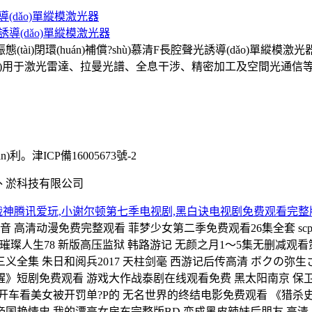
誘導(dǎo)單縱模激光器
態(tài)閉環(huán)補償?shù)慕清F長腔聲光誘導(dǎo)
ng)用于激光雷達、拉曼光譜、全息干涉、精密加工及空間光通信等前沿
n)利。津ICP備16005673號-2
丶淤科技有限公司
战神腾讯爱玩,小谢尔顿第七季电视剧,黑白诀电视剧免费观看完整
高清动漫免费完整观看 菲梦少女第二季免费观看26集全套 scp
璨人生78 新版高压监狱 韩路游记 无颜之月1～5集无删减观看策驰
全集 朱日和阅兵2017 天柱剑毫 西游记后传高清 ボクの弥生さん
苏醒》短剧免费观看 游戏大作战泰剧在线观看免费 黑太阳南京 保
开车看美女被开罚单?P的 无名世界的终结电影免费观看 《猎杀史
帝国艳情史 我的漂亮女房东完整版BD 变成黑皮辣妹后朋友 高