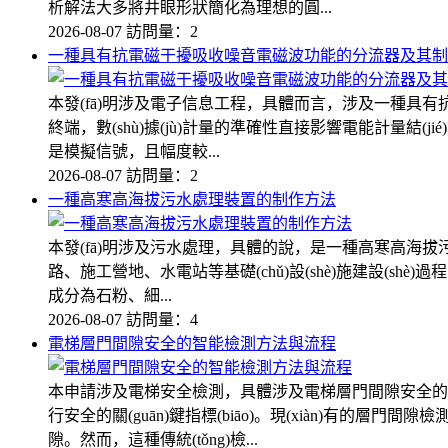
析解法大多將井眼形狀簡化為理想的圓...
2026-08-07
訪問量：2
一種具有抗電磁干擾吸收噪音電磁波功能的分流器及其制
本發(fā)明涉及電子信息工程，具體而言，涉及一種具有抗電
終端，數(shù)據(jù)計量的準確性直接影響電能計量結(
是模擬信號，且幅度較...
2026-08-07
訪問量：2
一種高寒高海拔污水處理裝置的制作方法
本發(fā)明涉及污水處理，具體的說，是一種高寒高海拔污
路、施工營地、水電站等基礎(chǔ)設(shè)施建設(sh
成分為石粉、細...
2026-08-07
訪問量：4
電梯層門間隙安全的智能檢測方法與流程
本申請涉及電梯安全檢測，具體涉及電梯層門間隙安全的智能檢測
行安全的關(guān)鍵指標(biāo)。現(xiàn)有的
隙。然而，這種傳統(tǒng)檢...