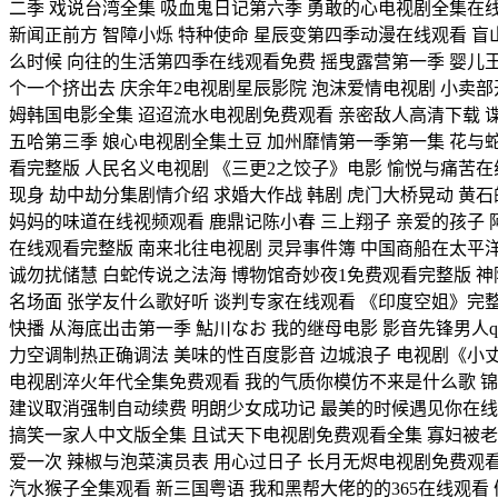
二季 戏说台湾全集 吸血鬼日记第六季 勇敢的心电视剧全集在线
新闻正前方 智障小烁 特种使命 星辰变第四季动漫在线观看 盲
么时候 向往的生活第四季在线观看免费 摇曳露营第一季 婴儿王妃
个一个挤出去 庆余年2电视剧星辰影院 泡沫爱情电视剧 小卖部
姆韩国电影全集 迢迢流水电视剧免费观看 亲密敌人高清下载 
五哈第三季 娘心电视剧全集土豆 加州靡情第一季第一集 花与蛇
看完整版 人民名义电视剧 《三更2之饺子》电影 愉悦与痛苦
现身 劫中劫分集剧情介绍 求婚大作战 韩剧 虎门大桥晃动 黄
妈妈的味道在线视频观看 鹿鼎记陈小春 三上翔子 亲爱的孩子
在线观看完整版 南来北往电视剧 灵异事件簿 中国商船在太平洋
诚勿扰储慧 白蛇传说之法海 博物馆奇妙夜1免费观看完整版 神
名场面 张学友什么歌好听 谈判专家在线观看 《印度空姐》完整
快播 从海底出击第一季 鮎川なお 我的继母电影 影音先锋男人q
力空调制热正确调法 美味的性百度影音 边城浪子 电视剧《小丈
电视剧淬火年代全集免费观看 我的气质你模仿不来是什么歌 锦
建议取消强制自动续费 明朗少女成功记 最美的时候遇见你在线
搞笑一家人中文版全集 且试天下电视剧免费观看全集 寡妇被老
爱一次 辣椒与泡菜演员表 用心过日子 长月无烬电视剧免费观看 
汽水猴子全集观看 新三国粤语 我和黑帮大佬的的365在线观看