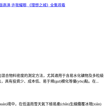
版高清,许我耀眼,《理想之城》全集观看
石的混合物料密度的測定方法，尤其適用于含易水化礦物及多粒級
投資少、成本低、易于規(guī)模化等優(yōu)點。在...
)境中，在低溫雨雪天氣下極易產(chǎn)生線纜覆冰現(xiàn)