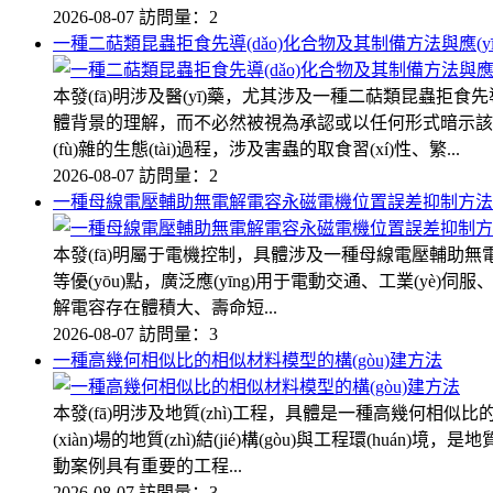
2026-08-07
訪問量：2
一種二萜類昆蟲拒食先導(dǎo)化合物及其制備方法與應(yī
本發(fā)明涉及醫(yī)藥，尤其涉及一種二萜類昆蟲拒食先導(
體背景的理解，而不必然被視為承認或以任何形式暗示該信息構(gòu
(fù)雜的生態(tài)過程，涉及害蟲的取食習(xí)性、繁...
2026-08-07
訪問量：2
一種母線電壓輔助無電解電容永磁電機位置誤差抑制方法
本發(fā)明屬于電機控制，具體涉及一種母線電壓輔助無電
等優(yōu)點，廣泛應(yīng)用于電動交通、工業(yè)伺
解電容存在體積大、壽命短...
2026-08-07
訪問量：3
一種高幾何相似比的相似材料模型的構(gòu)建方法
本發(fā)明涉及地質(zhì)工程，具體是一種高幾何相
(xiàn)場的地質(zhì)結(jié)構(gòu)與工程環(
動案例具有重要的工程...
2026-08-07
訪問量：3