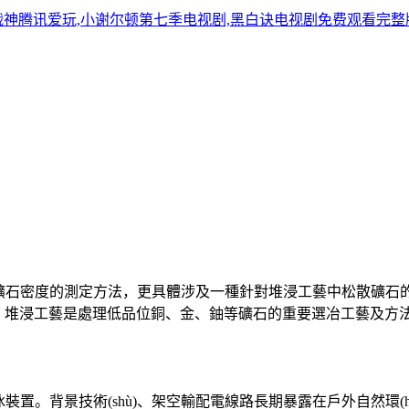
战神腾讯爱玩,小谢尔顿第七季电视剧,黑白诀电视剧免费观看完整
堆浸礦石密度的測定方法，更具體涉及一種針對堆浸工藝中松散礦
ù)、堆浸工藝是處理低品位銅、金、鈾等礦石的重要選冶工藝及方法，具有
。背景技術(shù)、架空輸配電線路長期暴露在戶外自然環(huán