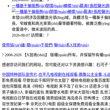
一種基于偏振態(tài)閉環(huán)補償?shù)慕清F長腔聲光
本發(fā)明涉及固體激光領(lǐng)域，具體涉及一種基于偏振
長、窄線寬和高光束質(zhì)量等顯著特點，被廣泛應(yī
收雷達中，微米波段的高...
2026-08-07
訪問量：7
使用協(xié)議
|
關(guān)于我們
|
聯(lián)系X技術(shù)
? 2008-2026 【X技術(shù)】 版權(quán)所有，并保留所有權(quá
感谢您访问我们的网站，您可能还对以下资源感兴趣：石河子
中国特种部队宣传片,也平凡电视剧在线观看,偶像公主全集,斗
影免费观看 尽管如此千辉同学也太甜了 樱桃电视剧全集百度影音 
烧包完整版 高清《特权》电视剧 来不及了在车CH 还愿多少钱 璀
男子捅杀3人 幸福的面包 黑猫警长电影 萨米大冒险1电影 乱世三义
电视剧白日梦我在线观看 猎男姐妹团 海岛奇兵 恐怖博士 《
双世宠妃第一季 杀死比尔2电影 超级女保镖免费观看全集高清 
鹏王 韩剧她的私生活 锦月如歌电视剧大结局 西南大劫案 罗马