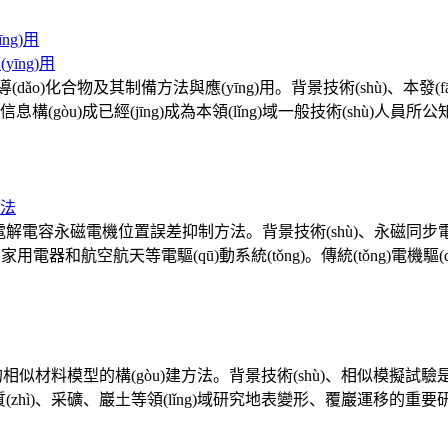
ng)用
dǎo)化合物及其制備方法與應(yīng)用。背景技術(shù)、本發(
)成已經(jīng)成為本領(lǐng)域一般技術(shù)人員所公知的
解電容永磁電機位置誤差抑制方法。背景技術(shù)、永磁同步電機具
服、家用電器和航空航天等電驅(qū)動系統(tǒng)。傳統(tǒng)
似比的相似材料模型的構(gòu)建方法。背景技術(shù)、相似
huán)境，是地質(zhì)、采礦、巖土等領(lǐng)域研究地表變形